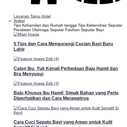
Layanan Tamu Hotel
Artikel
Tips Kehamilan dan Rumah tangga
Tips Kebersihan
Seputar
Peralatan Olahraga
Seputar Fashion
Seputar Bayi
5 Tips dan Cara Mengurangi Cucian Bayi Baru
Lahir
Calon Ibu, Yuk Kenali Perbedaan Baju Hamil dan
Bra Menyusui
Baju Khusus Ibu Hamil: Simak Bahan yang Perlu
Diperhatikan dan Cara Merawatnya
Cara Cuci Sepatu Bayi yang Aman untuk Kulit