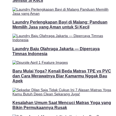
Sensitif Si Kecil
Laundry Perlengkapan Bayi di Malang: Panduan
Memilih Jasa yang Aman untuk Si Kecil
Laundry Baju Olahraga Jakarta — Dipercaya
Timnas Indonesia
Baru Mulai Yoga? Kenali Beda Matras TPE vs PVC
dan Cara Merawatnya Biar Kamarmu Nggak Bau
Apek
Kesalahan Umum Saat Mencuci Matras Yoga yang
Bikin Permukaannya Rusak