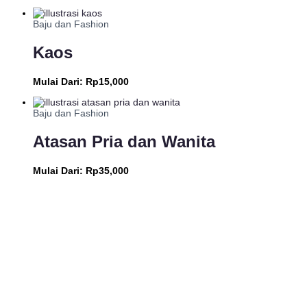
Baju dan Fashion
Kaos
Mulai Dari:
Rp15,000
Baju dan Fashion
Atasan Pria dan Wanita
Mulai Dari:
Rp35,000