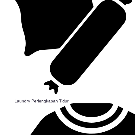
Laundry Perlengkapan Tidur