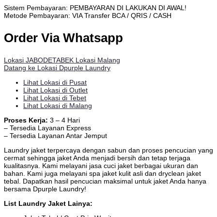
Sistem Pembayaran: PEMBAYARAN DI LAKUKAN DI AWAL!
Metode Pembayaran: VIA Transfer BCA / QRIS / CASH
Order Via Whatsapp
Lokasi JABODETABEK
Lokasi Malang
Datang ke Lokasi Dpurple Laundry
Lihat Lokasi di Pusat
Lihat Lokasi di Outlet
Lihat Lokasi di Tebet
Lihat Lokasi di Malang
Proses Kerja:
3 – 4 Hari
– Tersedia Layanan Express
– Tersedia Layanan Antar Jemput
Laundry jaket terpercaya dengan sabun dan proses pencucian yang
cermat sehingga jaket Anda menjadi bersih dan tetap terjaga
kualitasnya. Kami melayani jasa cuci jaket berbagai ukuran dan
bahan. Kami juga melayani spa jaket kulit asli dan dryclean jaket
tebal. Dapatkan hasil pencucian maksimal untuk jaket Anda hanya
bersama Dpurple Laundry!
List Laundry Jaket Lainya: