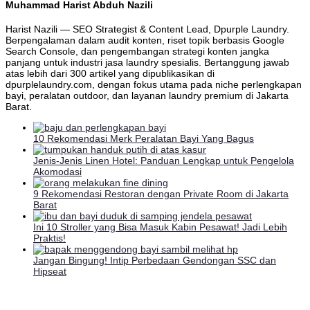
Muhammad Harist Abduh Nazili
Harist Nazili — SEO Strategist & Content Lead, Dpurple Laundry.
Berpengalaman dalam audit konten, riset topik berbasis Google
Search Console, dan pengembangan strategi konten jangka
panjang untuk industri jasa laundry spesialis. Bertanggung jawab
atas lebih dari 300 artikel yang dipublikasikan di
dpurplelaundry.com, dengan fokus utama pada niche perlengkapan
bayi, peralatan outdoor, dan layanan laundry premium di Jakarta
Barat.
10 Rekomendasi Merk Peralatan Bayi Yang Bagus
Jenis-Jenis Linen Hotel: Panduan Lengkap untuk Pengelola
Akomodasi
9 Rekomendasi Restoran dengan Private Room di Jakarta
Barat
Ini 10 Stroller yang Bisa Masuk Kabin Pesawat! Jadi Lebih
Praktis!
Jangan Bingung! Intip Perbedaan Gendongan SSC dan
Hipseat