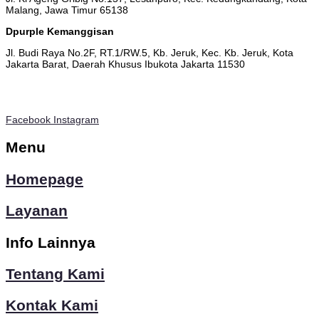
Malang, Jawa Timur 65138
Dpurple Kemanggisan
Jl. Budi Raya No.2F, RT.1/RW.5, Kb. Jeruk, Kec. Kb. Jeruk, Kota
Jakarta Barat, Daerah Khusus Ibukota Jakarta 11530
Facebook
Instagram
Menu
Homepage
Layanan
Info Lainnya
Tentang Kami
Kontak Kami