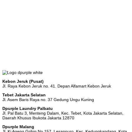
Kebon Jeruk (Pusat)
Jl. Raya Kebon Jeruk no. 41. Depan Alfamart Kebon Jeruk
Tebet Jakarta Selatan
Jl. Asem Baris Raya no. 37 Gedung Ungu Kuning
Dpurple Laundry Palbatu
Jl. Pal Batu 3, Menteng Dalam, Kec. Tebet, Kota Jakarta Selatan,
Daerah Khusus Ibukota Jakarta 12870
Dpurple Malang
Jl. Ki Ageng Gribig No.157, Lesanpuro, Kec. Kedungkandang, Kota