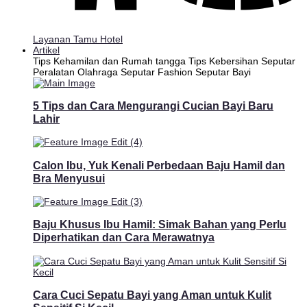
Layanan Tamu Hotel
Artikel
Tips Kehamilan dan Rumah tangga
Tips Kebersihan
Seputar
Peralatan Olahraga
Seputar Fashion
Seputar Bayi
5 Tips dan Cara Mengurangi Cucian Bayi Baru
Lahir
Calon Ibu, Yuk Kenali Perbedaan Baju Hamil dan
Bra Menyusui
Baju Khusus Ibu Hamil: Simak Bahan yang Perlu
Diperhatikan dan Cara Merawatnya
Cara Cuci Sepatu Bayi yang Aman untuk Kulit