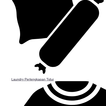
Laundry Perlengkapan Tidur