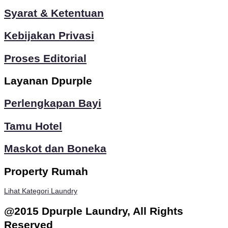
Syarat & Ketentuan
Kebijakan Privasi
Proses Editorial
Layanan Dpurple
Perlengkapan Bayi
Tamu Hotel
Maskot dan Boneka
Property Rumah
Lihat Kategori Laundry
@2015 Dpurple Laundry, All Rights
Reserved