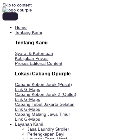
Skip to content
Home
Tentang Kami
Tentang Kami
Syarat & Ketentuan
Kebijakan Privasi
Proses Editorial Content
Lokasi Cabang Dpurple
Cabang Kebon Jeruk (Pusat)
Link G-Maps
Cabang Kebon Jeruk 2 (Outlet)
Link G-Maps
Cabang Tebet Jakarta Selatan
Link G-Maps
Cabang Malang Jawa Timur
Link G-Maps
Layanan Kami
Jasa Laundry Stroller
Perlengkapan Bayi
Laundry Tamu Hotel