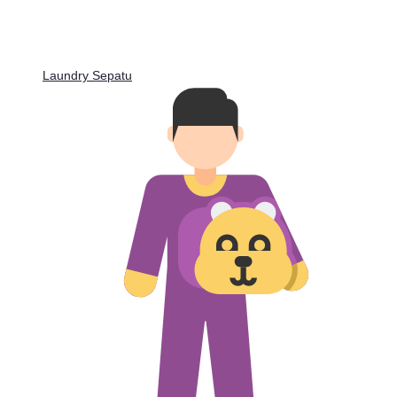
Laundry Sepatu