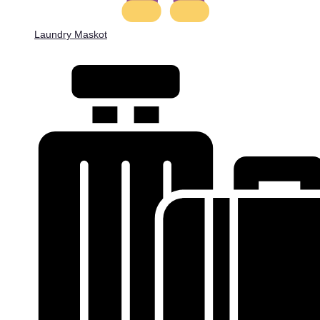
Laundry Maskot