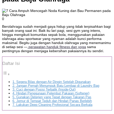
0
Berolahraga sudah menjadi gaya hidup yang tidak terpisahkan bagi
banyak orang saat ini. Baik itu lari pagi, sesi gym yang intens,
hingga mengikuti komunitas sepak bola, menggunakan pakaian
olahraga atau sportwear yang nyaman adalah kunci performa
maksimal. Begitu juga dengan handuk olahraga yang menemanimu
di setiap sesi —
perawatan handuk fitness dan yoga
sama
pentingnya dengan menjaga kebersihan pakaiannya itu sendiri.
Daftar Isi
1. Segera Bilas dengan Air Dingin Setelah Digunakan
2. Jangan Pernah Menumpuk Baju Lembap di Laundry Bag
3. Cuci dengan Posisi Terbalik (Inside-Out)
4. Hindari Penggunaan Pelembut Pakaian (Softener)
5. Gunakan Deterjen yang Tepat dengan Takaran Pas
6. Jemur di Tempat Teduh dan Hindari Panas Berlebih
7. Lakukan Deep Cleaning Profesional Secara Berkala