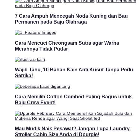
7 Cara Ampuh Mencegah Noda Kuning dan Bau
Permanen pada Baju Olahraga
Cara Mencuci Cheongsam Sutra agar Warna
Merahnya Tidak Pudar
Wajib Tahu, 10 Bahan Kain Anti Kusut Tanpa Perlu
Setrika!
Cara Memilih Cotton Combed Paling Bagus untuk
Baju Crew Event!
Mau Mudik Naik Pesawat? Jangan Lupa Laundry
Stroller Cabin Size Anda di Dpurple!