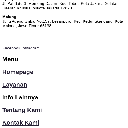
Jl. Pal Batu 3, Menteng Dalam, Kec. Tebet, Kota Jakarta Selatan,
Daerah Khusus Ibukota Jakarta 12870
Malang
Jl. Ki Ageng Gribig No.157, Lesanpuro, Kec. Kedungkandang, Kota
Malang, Jawa Timur 65138
Facebook
Instagram
Menu
Homepage
Layanan
Info Lainnya
Tentang Kami
Kontak Kami