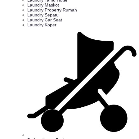
Laundry Maskot
Laundry Property Rumah
Laundry Sepatu
Laundry Car Seat
Laundry Koper