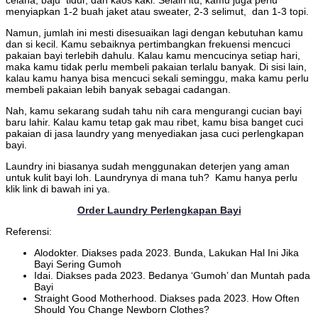
celana, baju tidur, dan kaos kaki. Selain itu, kamu juga perlu
menyiapkan 1-2 buah jaket atau sweater, 2-3 selimut, dan 1-3 topi.
Namun, jumlah ini mesti disesuaikan lagi dengan kebutuhan kamu
dan si kecil. Kamu sebaiknya pertimbangkan frekuensi mencuci
pakaian bayi terlebih dahulu. Kalau kamu mencucinya setiap hari,
maka kamu tidak perlu membeli pakaian terlalu banyak. Di sisi lain,
kalau kamu hanya bisa mencuci sekali seminggu, maka kamu perlu
membeli pakaian lebih banyak sebagai cadangan.
Nah, kamu sekarang sudah tahu nih cara mengurangi cucian bayi
baru lahir. Kalau kamu tetap gak mau ribet, kamu bisa banget cuci
pakaian di jasa laundry yang menyediakan jasa cuci perlengkapan
bayi.
Laundry ini biasanya sudah menggunakan deterjen yang aman
untuk kulit bayi loh. Laundrynya di mana tuh? Kamu hanya perlu
klik link di bawah ini ya.
Order Laundry Perlengkapan Bayi
Referensi:
Alodokter. Diakses pada 2023. Bunda, Lakukan Hal Ini Jika
Bayi Sering Gumoh
Idai. Diakses pada 2023. Bedanya ‘Gumoh’ dan Muntah pada
Bayi
Straight Good Motherhood. Diakses pada 2023. How Often
Should You Change Newborn Clothes?