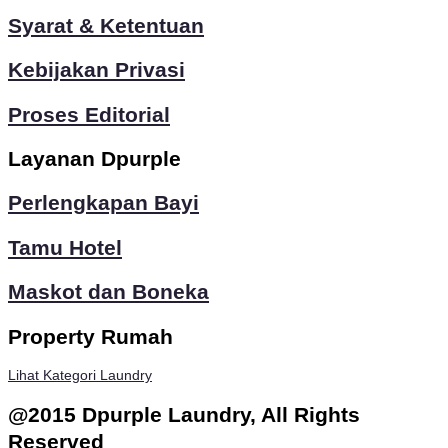
Syarat & Ketentuan
Kebijakan Privasi
Proses Editorial
Layanan Dpurple
Perlengkapan Bayi
Tamu Hotel
Maskot dan Boneka
Property Rumah
Lihat Kategori Laundry
@2015 Dpurple Laundry, All Rights
Reserved