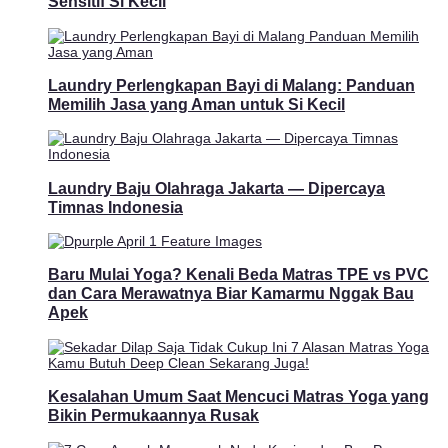
Sensitif Si Kecil
Laundry Perlengkapan Bayi di Malang: Panduan
Memilih Jasa yang Aman untuk Si Kecil
Laundry Baju Olahraga Jakarta — Dipercaya
Timnas Indonesia
Baru Mulai Yoga? Kenali Beda Matras TPE vs PVC
dan Cara Merawatnya Biar Kamarmu Nggak Bau
Apek
Kesalahan Umum Saat Mencuci Matras Yoga yang
Bikin Permukaannya Rusak