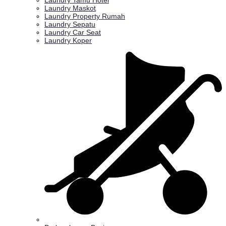
Laundry Maskot
Laundry Property Rumah
Laundry Sepatu
Laundry Car Seat
Laundry Koper