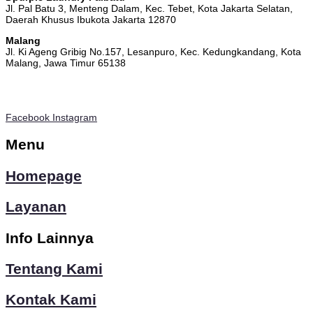
Jl. Pal Batu 3, Menteng Dalam, Kec. Tebet, Kota Jakarta Selatan,
Daerah Khusus Ibukota Jakarta 12870
Malang
Jl. Ki Ageng Gribig No.157, Lesanpuro, Kec. Kedungkandang, Kota
Malang, Jawa Timur 65138
Facebook
Instagram
Menu
Homepage
Layanan
Info Lainnya
Tentang Kami
Kontak Kami