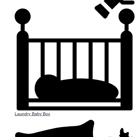
Laundry Baby Box