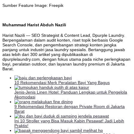
Sumber Feature Image: Freepik
Muhammad Harist Abduh Nazili
Harist Nazili — SEO Strategist & Content Lead, Dpurple Laundry.
Berpengalaman dalam audit konten, riset topik berbasis Google
Search Console, dan pengembangan strategi konten jangka
panjang untuk industri jasa laundry spesialis. Bertanggung jawab
atas lebih dari 300 artikel yang dipublikasikan di
dpurplelaundry.com, dengan fokus utama pada niche perlengkapan
bayi, peralatan outdoor, dan layanan laundry premium di Jakarta
Barat.
10 Rekomendasi Merk Peralatan Bayi Yang Bagus
Jenis-Jenis Linen Hotel: Panduan Lengkap untuk Pengelola
Akomodasi
9 Rekomendasi Restoran dengan Private Room di Jakarta
Barat
Ini 10 Stroller yang Bisa Masuk Kabin Pesawat! Jadi Lebih
Praktis!