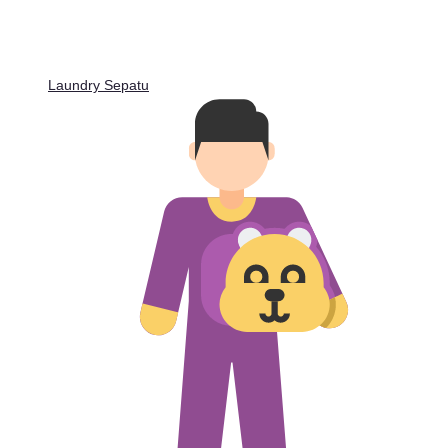
Laundry Sepatu