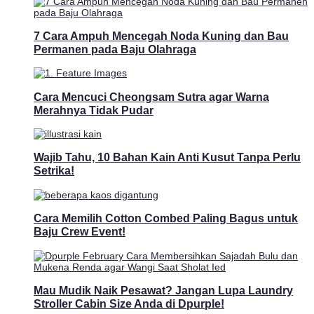
7 Cara Ampuh Mencegah Noda Kuning dan Bau
Permanen pada Baju Olahraga
Cara Mencuci Cheongsam Sutra agar Warna
Merahnya Tidak Pudar
Wajib Tahu, 10 Bahan Kain Anti Kusut Tanpa Perlu
Setrika!
Cara Memilih Cotton Combed Paling Bagus untuk
Baju Crew Event!
Mau Mudik Naik Pesawat? Jangan Lupa Laundry
Stroller Cabin Size Anda di Dpurple!