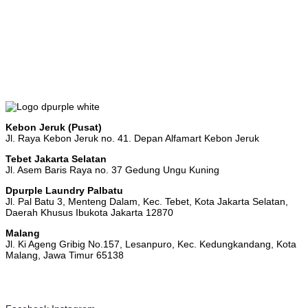
Kebon Jeruk (Pusat)
Jl. Raya Kebon Jeruk no. 41. Depan Alfamart Kebon Jeruk
Tebet Jakarta Selatan
Jl. Asem Baris Raya no. 37 Gedung Ungu Kuning
Dpurple Laundry Palbatu
Jl. Pal Batu 3, Menteng Dalam, Kec. Tebet, Kota Jakarta Selatan,
Daerah Khusus Ibukota Jakarta 12870
Malang
Jl. Ki Ageng Gribig No.157, Lesanpuro, Kec. Kedungkandang, Kota
Malang, Jawa Timur 65138