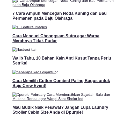
7 Cara Ampuh Mencegah Noda Kuning dan Bau
Permanen pada Baju Olahraga
Cara Mencuci Cheongsam Sutra agar Warna
Merahnya Tidak Pudar
Wajib Tahu, 10 Bahan Kain Anti Kusut Tanpa Perlu
Setrika!
Cara Memilih Cotton Combed Paling Bagus untuk
Baju Crew Event!
Mau Mudik Naik Pesawat? Jangan Lupa Laundry
Stroller Cabin Size Anda di Dpurple!