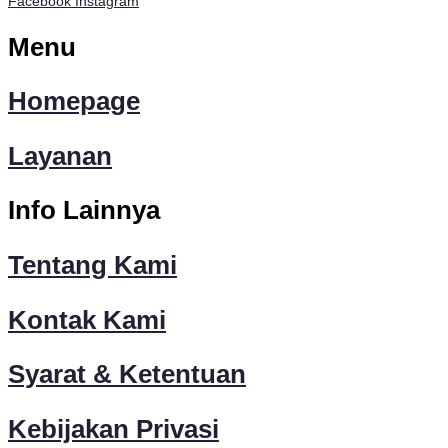
Facebook
Instagram
Menu
Homepage
Layanan
Info Lainnya
Tentang Kami
Kontak Kami
Syarat & Ketentuan
Kebijakan Privasi