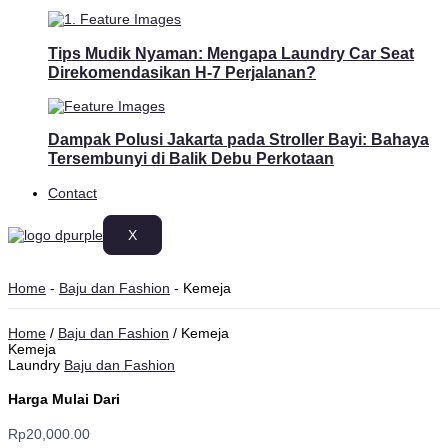
Tips Mudik Nyaman: Mengapa Laundry Car Seat
Direkomendasikan H-7 Perjalanan?
Dampak Polusi Jakarta pada Stroller Bayi: Bahaya
Tersembunyi di Balik Debu Perkotaan
Contact
X
Home
-
Baju dan Fashion
-
Kemeja
Home
/
Baju dan Fashion
/ Kemeja
Kemeja
Laundry
Baju dan Fashion
Harga Mulai Dari
Rp
20,000.00