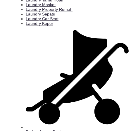
Laundry Maskot
Laundry Property Rumah
Laundry Sepatu
Laundry Car Seat
Laundry Koper