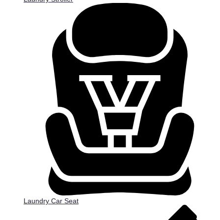
Laundry Car Seat