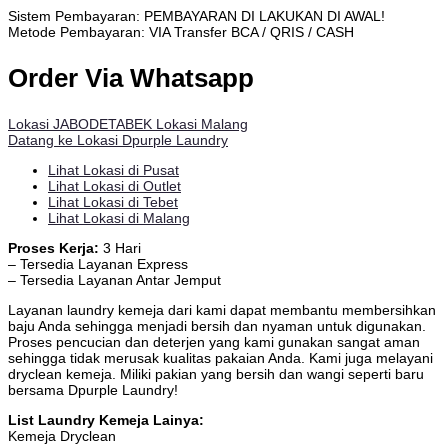
Sistem Pembayaran: PEMBAYARAN DI LAKUKAN DI AWAL!
Metode Pembayaran: VIA Transfer BCA / QRIS / CASH
Order Via Whatsapp
Lokasi JABODETABEK
Lokasi Malang
Datang ke Lokasi Dpurple Laundry
Lihat Lokasi di Pusat
Lihat Lokasi di Outlet
Lihat Lokasi di Tebet
Lihat Lokasi di Malang
Proses Kerja:
3 Hari
– Tersedia Layanan Express
– Tersedia Layanan Antar Jemput
Layanan laundry kemeja dari kami dapat membantu membersihkan
baju Anda sehingga menjadi bersih dan nyaman untuk digunakan.
Proses pencucian dan deterjen yang kami gunakan sangat aman
sehingga tidak merusak kualitas pakaian Anda. Kami juga melayani
dryclean kemeja. Miliki pakian yang bersih dan wangi seperti baru
bersama Dpurple Laundry!
List Laundry Kemeja Lainya:
Kemeja Dryclean