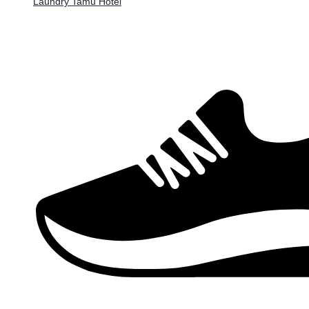
Laundry Tamu Hotel