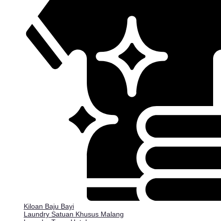
Kiloan Baju Bayi
Laundry Satuan Khusus Malang