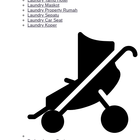
Laundry Maskot
Laundry Property Rumah
Laundry Sepatu
Laundry Car Seat
Laundry Koper