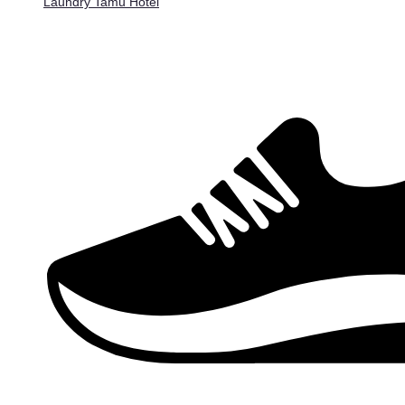
Laundry Tamu Hotel