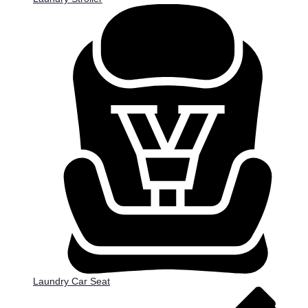
Laundry Car Seat