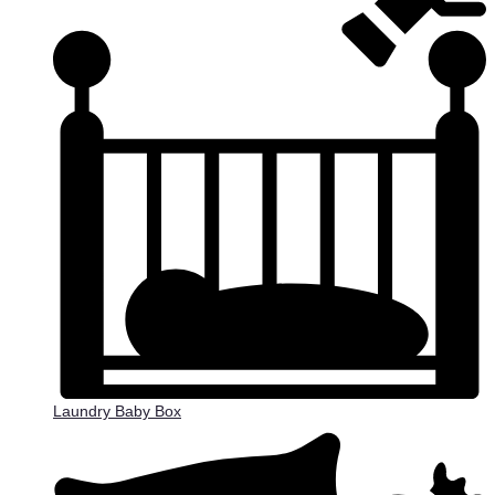
Laundry Baby Box