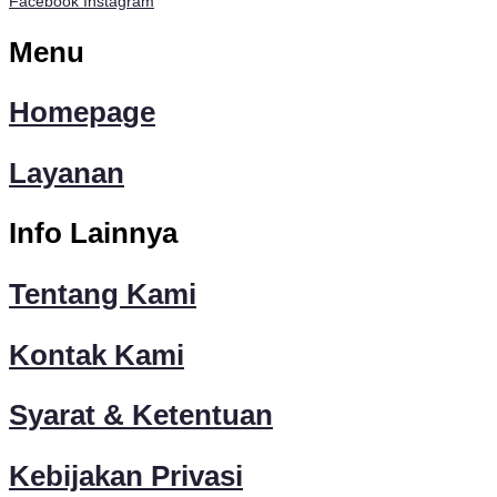
Facebook
Instagram
Menu
Homepage
Layanan
Info Lainnya
Tentang Kami
Kontak Kami
Syarat & Ketentuan
Kebijakan Privasi