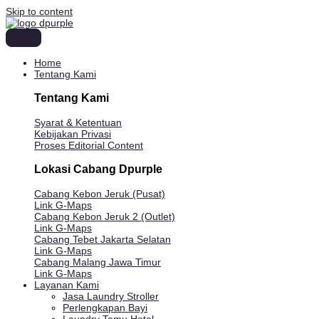
Skip to content
Home
Tentang Kami
Tentang Kami
Syarat & Ketentuan
Kebijakan Privasi
Proses Editorial Content
Lokasi Cabang Dpurple
Cabang Kebon Jeruk (Pusat)
Link G-Maps
Cabang Kebon Jeruk 2 (Outlet)
Link G-Maps
Cabang Tebet Jakarta Selatan
Link G-Maps
Cabang Malang Jawa Timur
Link G-Maps
Layanan Kami
Jasa Laundry Stroller
Perlengkapan Bayi
Laundry Tamu Hotel