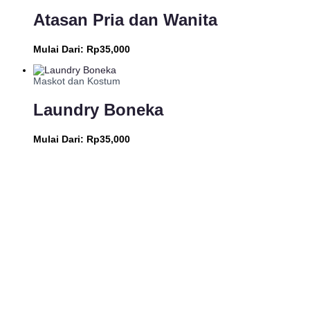
Atasan Pria dan Wanita
Mulai Dari:
Rp35,000
Maskot dan Kostum
Laundry Boneka
Mulai Dari:
Rp35,000