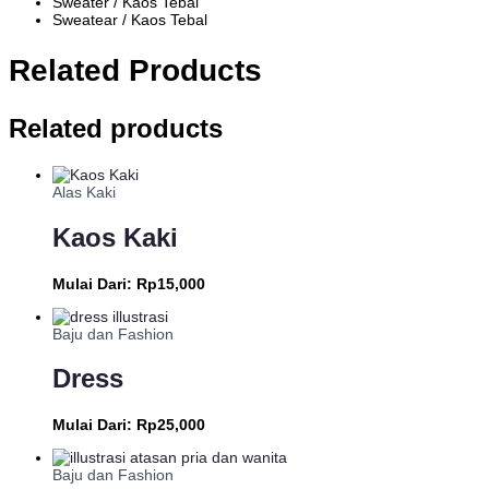
Sweater / Kaos Tebal
Sweatear / Kaos Tebal
Related Products
Related products
Alas Kaki
Kaos Kaki
Mulai Dari:
Rp15,000
Baju dan Fashion
Dress
Mulai Dari:
Rp25,000
Baju dan Fashion