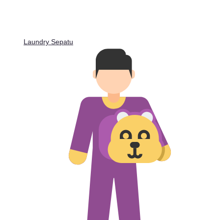
Laundry Sepatu