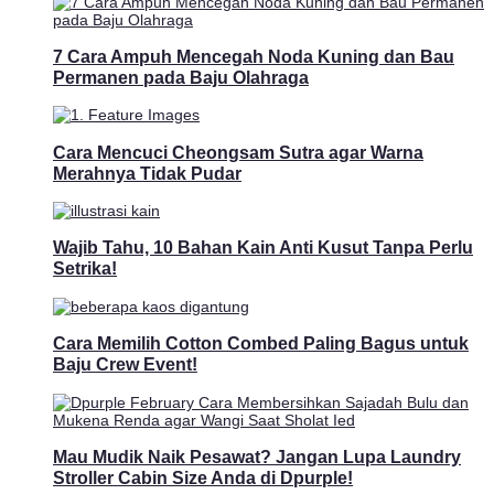
7 Cara Ampuh Mencegah Noda Kuning dan Bau
Permanen pada Baju Olahraga
Cara Mencuci Cheongsam Sutra agar Warna
Merahnya Tidak Pudar
Wajib Tahu, 10 Bahan Kain Anti Kusut Tanpa Perlu
Setrika!
Cara Memilih Cotton Combed Paling Bagus untuk
Baju Crew Event!
Mau Mudik Naik Pesawat? Jangan Lupa Laundry
Stroller Cabin Size Anda di Dpurple!