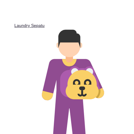
Laundry Sepatu