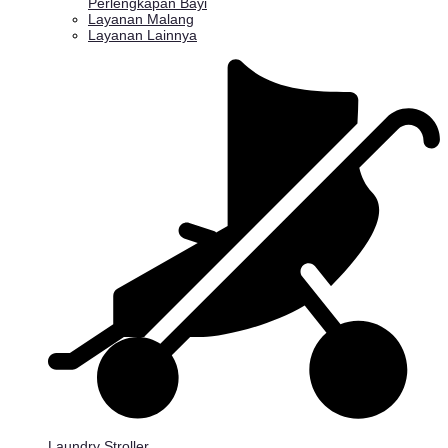
Perlengkapan Bayi
Layanan Malang
Layanan Lainnya
Laundry Stroller