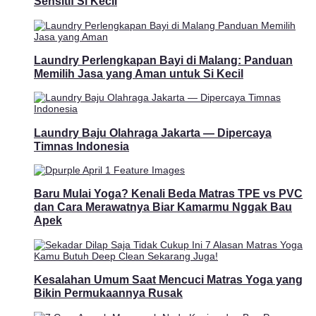
Sensitif Si Kecil
Laundry Perlengkapan Bayi di Malang: Panduan
Memilih Jasa yang Aman untuk Si Kecil
Laundry Baju Olahraga Jakarta — Dipercaya
Timnas Indonesia
Baru Mulai Yoga? Kenali Beda Matras TPE vs PVC
dan Cara Merawatnya Biar Kamarmu Nggak Bau
Apek
Kesalahan Umum Saat Mencuci Matras Yoga yang
Bikin Permukaannya Rusak