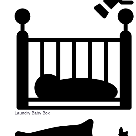
Laundry Baby Box