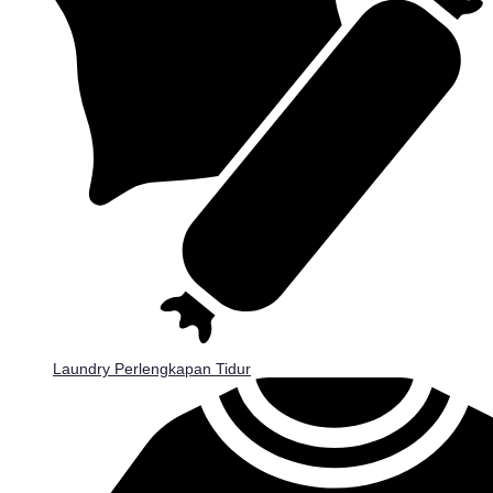
Laundry Perlengkapan Tidur