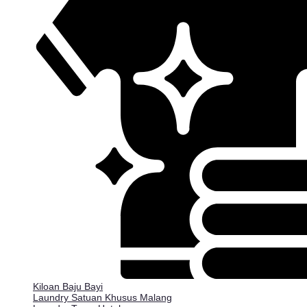
Kiloan Baju Bayi
Laundry Satuan Khusus Malang