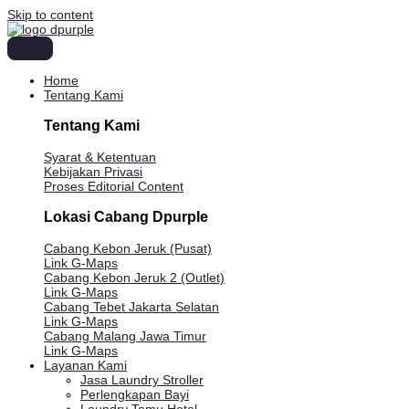
Skip to content
Home
Tentang Kami
Tentang Kami
Syarat & Ketentuan
Kebijakan Privasi
Proses Editorial Content
Lokasi Cabang Dpurple
Cabang Kebon Jeruk (Pusat)
Link G-Maps
Cabang Kebon Jeruk 2 (Outlet)
Link G-Maps
Cabang Tebet Jakarta Selatan
Link G-Maps
Cabang Malang Jawa Timur
Link G-Maps
Layanan Kami
Jasa Laundry Stroller
Perlengkapan Bayi
Laundry Tamu Hotel