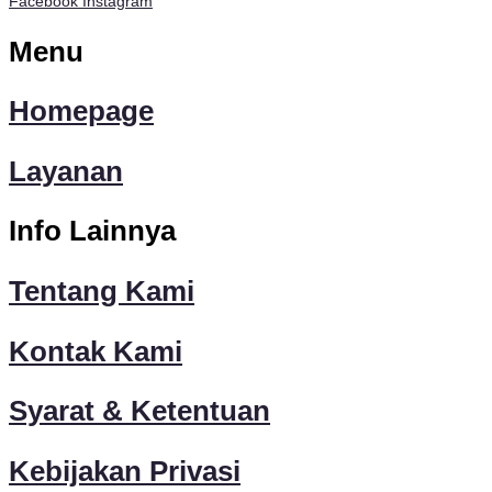
Facebook
Instagram
Menu
Homepage
Layanan
Info Lainnya
Tentang Kami
Kontak Kami
Syarat & Ketentuan
Kebijakan Privasi