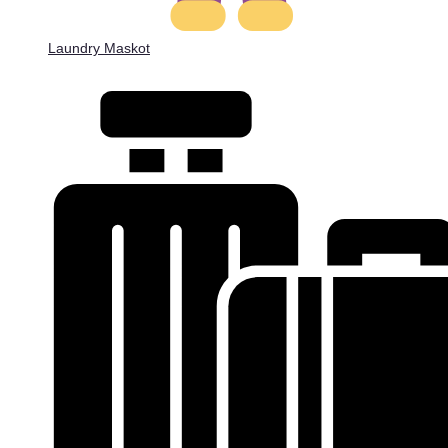
Laundry Maskot