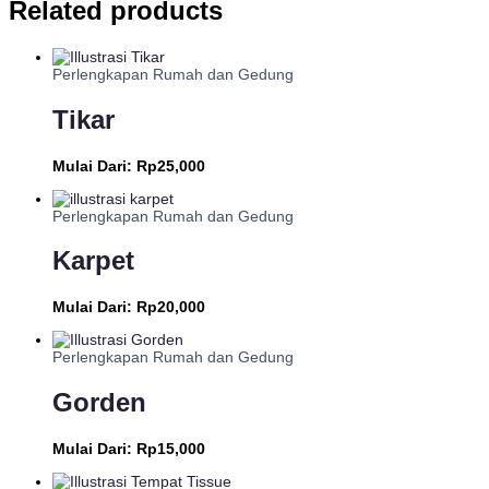
Related products
Perlengkapan Rumah dan Gedung
Tikar
Mulai Dari:
Rp25,000
Perlengkapan Rumah dan Gedung
Karpet
Mulai Dari:
Rp20,000
Perlengkapan Rumah dan Gedung
Gorden
Mulai Dari:
Rp15,000