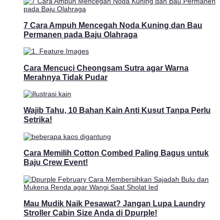
7 Cara Ampuh Mencegah Noda Kuning dan Bau
Permanen pada Baju Olahraga
Cara Mencuci Cheongsam Sutra agar Warna
Merahnya Tidak Pudar
Wajib Tahu, 10 Bahan Kain Anti Kusut Tanpa Perlu
Setrika!
Cara Memilih Cotton Combed Paling Bagus untuk
Baju Crew Event!
Mau Mudik Naik Pesawat? Jangan Lupa Laundry
Stroller Cabin Size Anda di Dpurple!