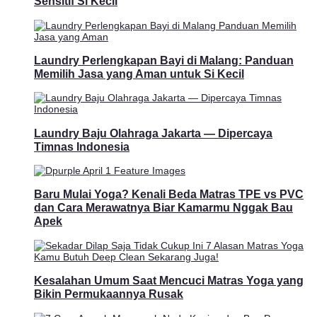
Sensitif Si Kecil
Laundry Perlengkapan Bayi di Malang: Panduan
Memilih Jasa yang Aman untuk Si Kecil
Laundry Baju Olahraga Jakarta — Dipercaya
Timnas Indonesia
Baru Mulai Yoga? Kenali Beda Matras TPE vs PVC
dan Cara Merawatnya Biar Kamarmu Nggak Bau
Apek
Kesalahan Umum Saat Mencuci Matras Yoga yang
Bikin Permukaannya Rusak