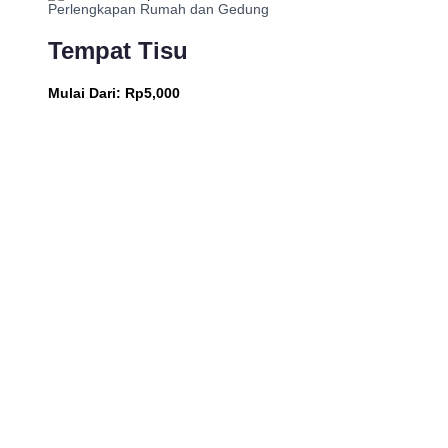
Perlengkapan Rumah dan Gedung
Tempat Tisu
Mulai Dari:
Rp5,000