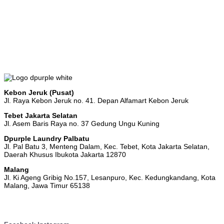
Kebon Jeruk (Pusat)
Jl. Raya Kebon Jeruk no. 41. Depan Alfamart Kebon Jeruk
Tebet Jakarta Selatan
Jl. Asem Baris Raya no. 37 Gedung Ungu Kuning
Dpurple Laundry Palbatu
Jl. Pal Batu 3, Menteng Dalam, Kec. Tebet, Kota Jakarta Selatan,
Daerah Khusus Ibukota Jakarta 12870
Malang
Jl. Ki Ageng Gribig No.157, Lesanpuro, Kec. Kedungkandang, Kota
Malang, Jawa Timur 65138