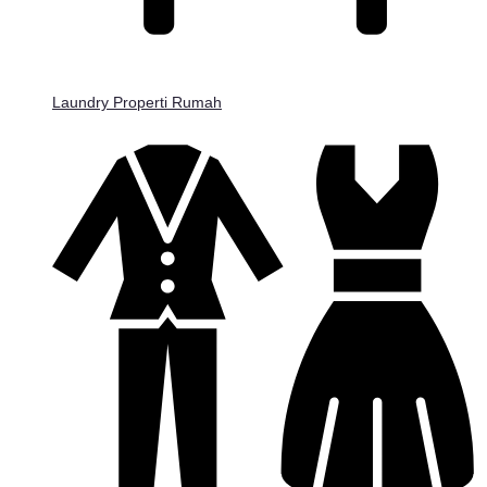
Laundry Properti Rumah