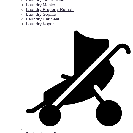
Laundry Maskot
Laundry Property Rumah
Laundry Sepatu
Laundry Car Seat
Laundry Koper