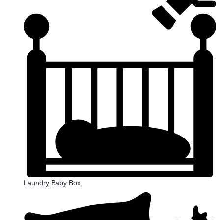
Laundry Baby Box