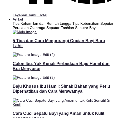
Layanan Tamu Hotel
Artikel
Tips Kehamilan dan Rumah tangga
Tips Kebersihan
Seputar
Peralatan Olahraga
Seputar Fashion
Seputar Bayi
5 Tips dan Cara Mengurangi Cucian Bayi Baru
Lahir
Calon Ibu, Yuk Kenali Perbedaan Baju Hamil dan
Bra Menyusui
Baju Khusus Ibu Hamil: Simak Bahan yang Perlu
Diperhatikan dan Cara Merawatnya
Cara Cuci Sepatu Bayi yang Aman untuk Kulit