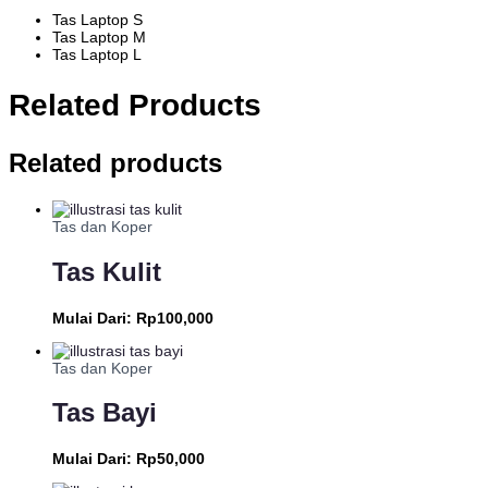
Tas Laptop S
Tas Laptop M
Tas Laptop L
Related Products
Related products
Tas dan Koper
Tas Kulit
Mulai Dari:
Rp100,000
Tas dan Koper
Tas Bayi
Mulai Dari:
Rp50,000