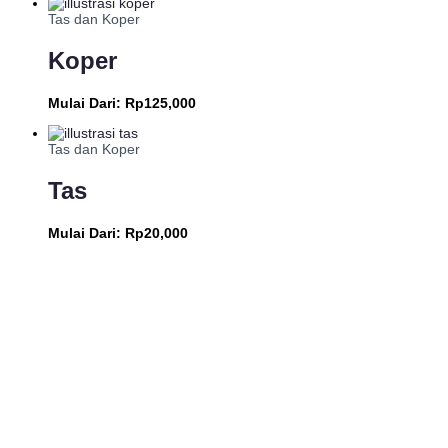
Tas dan Koper
Koper
Mulai Dari:
Rp125,000
Tas dan Koper
Tas
Mulai Dari:
Rp20,000