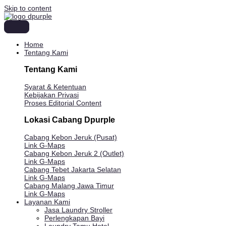
Skip to content
Home
Tentang Kami
Tentang Kami
Syarat & Ketentuan
Kebijakan Privasi
Proses Editorial Content
Lokasi Cabang Dpurple
Cabang Kebon Jeruk (Pusat)
Link G-Maps
Cabang Kebon Jeruk 2 (Outlet)
Link G-Maps
Cabang Tebet Jakarta Selatan
Link G-Maps
Cabang Malang Jawa Timur
Link G-Maps
Layanan Kami
Jasa Laundry Stroller
Perlengkapan Bayi
Laundry Tamu Hotel