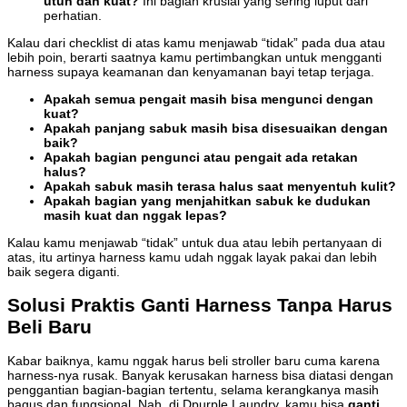
utuh dan kuat?
Ini bagian krusial yang sering luput dari
perhatian.
Kalau dari checklist di atas kamu menjawab “tidak” pada dua atau
lebih poin, berarti saatnya kamu pertimbangkan untuk mengganti
harness supaya keamanan dan kenyamanan bayi tetap terjaga.
Apakah semua pengait masih bisa mengunci dengan
kuat?
Apakah panjang sabuk masih bisa disesuaikan dengan
baik?
Apakah bagian pengunci atau pengait ada retakan
halus?
Apakah sabuk masih terasa halus saat menyentuh kulit?
Apakah bagian yang menjahitkan sabuk ke dudukan
masih kuat dan nggak lepas?
Kalau kamu menjawab “tidak” untuk dua atau lebih pertanyaan di
atas, itu artinya harness kamu udah nggak layak pakai dan lebih
baik segera diganti.
Solusi Praktis Ganti Harness Tanpa Harus
Beli Baru
Kabar baiknya, kamu nggak harus beli stroller baru cuma karena
harness-nya rusak. Banyak kerusakan harness bisa diatasi dengan
penggantian bagian-bagian tertentu, selama kerangkanya masih
bagus dan fungsional. Nah, di Dpurple Laundry, kamu bisa
ganti