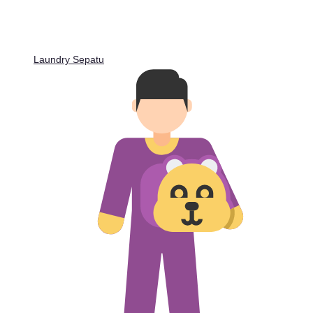
Laundry Sepatu