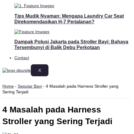
Tips Mudik Nyaman: Mengapa Laundry Car Seat
Direkomendasikan H-7 Perjalanan?
Dampak Polusi Jakarta pada Stroller Bayi: Bahaya
Tersembunyi di Balik Debu Perkotaan
Contact
X
Home
-
Seputar Bayi
-
4 Masalah pada Harness Stroller yang
Sering Terjadi
4 Masalah pada Harness
Stroller yang Sering Terjadi