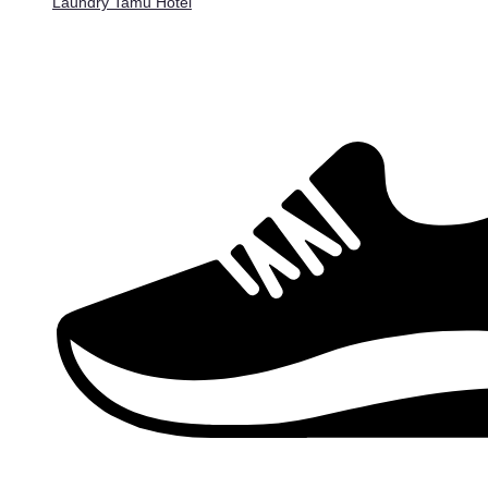
Laundry Tamu Hotel