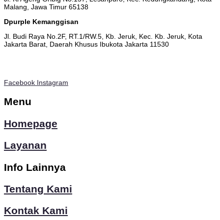
Malang, Jawa Timur 65138
Dpurple Kemanggisan
Jl. Budi Raya No.2F, RT.1/RW.5, Kb. Jeruk, Kec. Kb. Jeruk, Kota
Jakarta Barat, Daerah Khusus Ibukota Jakarta 11530
Facebook
Instagram
Menu
Homepage
Layanan
Info Lainnya
Tentang Kami
Kontak Kami