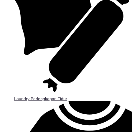
Laundry Perlengkapan Tidur