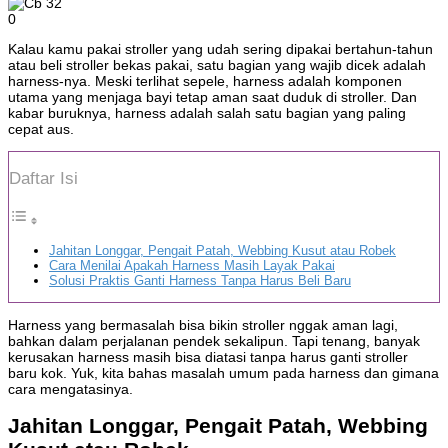
0
Kalau kamu pakai stroller yang udah sering dipakai bertahun-tahun
atau beli stroller bekas pakai, satu bagian yang wajib dicek adalah
harness-nya. Meski terlihat sepele, harness adalah komponen
utama yang menjaga bayi tetap aman saat duduk di stroller. Dan
kabar buruknya, harness adalah salah satu bagian yang paling
cepat aus.
Daftar Isi
Jahitan Longgar, Pengait Patah, Webbing Kusut atau Robek
Cara Menilai Apakah Harness Masih Layak Pakai
Solusi Praktis Ganti Harness Tanpa Harus Beli Baru
Harness yang bermasalah bisa bikin stroller nggak aman lagi,
bahkan dalam perjalanan pendek sekalipun. Tapi tenang, banyak
kerusakan harness masih bisa diatasi tanpa harus ganti stroller
baru kok. Yuk, kita bahas masalah umum pada harness dan gimana
cara mengatasinya.
Jahitan Longgar, Pengait Patah, Webbing