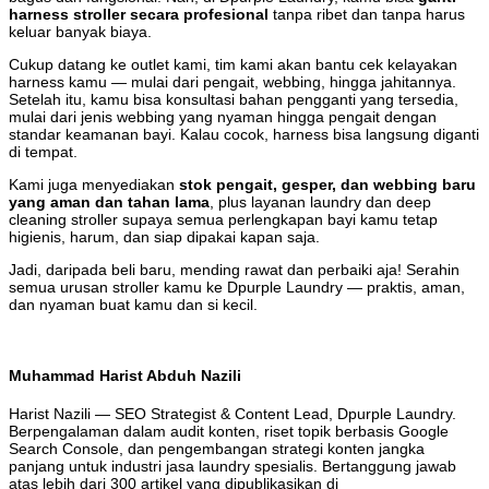
harness stroller secara profesional
tanpa ribet dan tanpa harus
keluar banyak biaya.
Cukup datang ke outlet kami, tim kami akan bantu cek kelayakan
harness kamu — mulai dari pengait, webbing, hingga jahitannya.
Setelah itu, kamu bisa konsultasi bahan pengganti yang tersedia,
mulai dari jenis webbing yang nyaman hingga pengait dengan
standar keamanan bayi. Kalau cocok, harness bisa langsung diganti
di tempat.
Kami juga menyediakan
stok pengait, gesper, dan webbing baru
yang aman dan tahan lama
, plus layanan laundry dan deep
cleaning stroller supaya semua perlengkapan bayi kamu tetap
higienis, harum, dan siap dipakai kapan saja.
Jadi, daripada beli baru, mending rawat dan perbaiki aja! Serahin
semua urusan stroller kamu ke Dpurple Laundry — praktis, aman,
dan nyaman buat kamu dan si kecil.
Muhammad Harist Abduh Nazili
Harist Nazili — SEO Strategist & Content Lead, Dpurple Laundry.
Berpengalaman dalam audit konten, riset topik berbasis Google
Search Console, dan pengembangan strategi konten jangka
panjang untuk industri jasa laundry spesialis. Bertanggung jawab
atas lebih dari 300 artikel yang dipublikasikan di