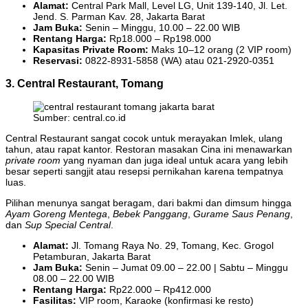
Alamat:
Central Park Mall, Level LG, Unit 139-140, Jl. Let.
Jend. S. Parman Kav. 28, Jakarta Barat
Jam Buka:
Senin – Minggu, 10.00 – 22.00 WIB
Rentang Harga:
Rp18.000 – Rp198.000
Kapasitas Private Room:
Maks 10–12 orang (2 VIP room)
Reservasi:
0822-8931-5858 (WA) atau 021-2920-0351
3. Central Restaurant, Tomang
Sumber: central.co.id
Central Restaurant sangat cocok untuk merayakan Imlek, ulang
tahun, atau rapat kantor. Restoran masakan Cina ini menawarkan
private room
yang nyaman dan juga ideal untuk acara yang lebih
besar seperti sangjit atau resepsi pernikahan karena tempatnya
luas.
Pilihan menunya sangat beragam, dari bakmi dan dimsum hingga
Ayam Goreng Mentega
,
Bebek Panggang
,
Gurame Saus Penang
,
dan
Sup Special Central
.
Alamat:
Jl. Tomang Raya No. 29, Tomang, Kec. Grogol
Petamburan, Jakarta Barat
Jam Buka:
Senin – Jumat 09.00 – 22.00 | Sabtu – Minggu
08.00 – 22.00 WIB
Rentang Harga:
Rp22.000 – Rp412.000
Fasilitas:
VIP room, Karaoke (konfirmasi ke resto)