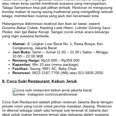
atau rekan kerja sambil menikmati suasana yang menyegarkan,
Talaga Sampireun bisa jadi pilihan terbaik. Restoran ini mengusung
konsep makan di saung-saung tradisional yang mengelilingi sebuah
telaga, memberikan nuansa yang jauh dari keramaian kota.
Hidangannya didominasi seafood dan ikan air tawar, seperti
Gurame Bakar Cobek
,
Kepiting Lada Hitam
,
Lobster Goreng Saus
Pedas
, dan
Iga Bakar Kecap
. Sangat cocok untuk acara keluarga
yang ingin suasana berbeda.
Alamat:
Jl. Lingkar Luar Barat No. 1, Rawa Buaya, Kec.
Cengkareng, Jakarta Barat
Jam Buka:
Senin – Jumat 11.00 – 21.00 | Sabtu – Minggu
10.00 – 22.00 WIB
Rentang Harga:
Rp15.000 – Rp359.000
Kapasitas:
Min 10 pax (menu package)
Fasilitas:
Saung, WiFi, AC, Baby Chair
Reservasi:
0822-2187-7705 (WA) atau 021-5835-2555
8. Coca Suki Restaurant, Kebun Jeruk
Sumber: instagram.com/cocaindonesia/
Coca Suki Restaurant adalah pilihan restoran Jakarta Barat dengan
private room
yang cocok untuk pecinta masakan Jepang. Restoran
ini dikenal sebagai salah satu tempat suki terenak di Jakarta dan
ideal untuk makan bersama teman atau keluarga dalam suasana