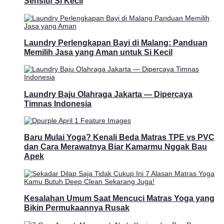
Sensitif Si Kecil
Laundry Perlengkapan Bayi di Malang: Panduan
Memilih Jasa yang Aman untuk Si Kecil
Laundry Baju Olahraga Jakarta — Dipercaya
Timnas Indonesia
Baru Mulai Yoga? Kenali Beda Matras TPE vs PVC
dan Cara Merawatnya Biar Kamarmu Nggak Bau
Apek
Kesalahan Umum Saat Mencuci Matras Yoga yang
Bikin Permukaannya Rusak