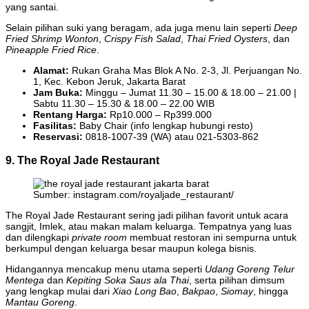
yang santai.
Selain pilihan suki yang beragam, ada juga menu lain seperti
Deep
Fried Shrimp Wonton
,
Crispy Fish Salad
,
Thai Fried Oysters
, dan
Pineapple Fried Rice
.
Alamat:
Rukan Graha Mas Blok A No. 2-3, Jl. Perjuangan No.
1, Kec. Kebon Jeruk, Jakarta Barat
Jam Buka:
Minggu – Jumat 11.30 – 15.00 & 18.00 – 21.00 |
Sabtu 11.30 – 15.30 & 18.00 – 22.00 WIB
Rentang Harga:
Rp10.000 – Rp399.000
Fasilitas:
Baby Chair (info lengkap hubungi resto)
Reservasi:
0818-1007-39 (WA) atau 021-5303-862
9. The Royal Jade Restaurant
Sumber: instagram.com/royaljade_restaurant/
The Royal Jade Restaurant sering jadi pilihan favorit untuk acara
sangjit, Imlek, atau makan malam keluarga. Tempatnya yang luas
dan dilengkapi
private room
membuat restoran ini sempurna untuk
berkumpul dengan keluarga besar maupun kolega bisnis.
Hidangannya mencakup menu utama seperti
Udang Goreng Telur
Mentega
dan
Kepiting Soka Saus ala Thai
, serta pilihan dimsum
yang lengkap mulai dari
Xiao Long Bao
,
Bakpao
,
Siomay
, hingga
Mantau Goreng
.