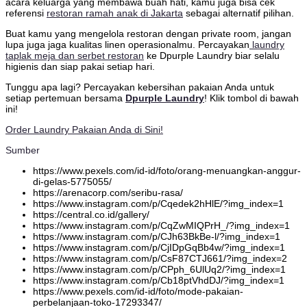
acara keluarga yang membawa buah hati, kamu juga bisa cek
referensi
restoran ramah anak di Jakarta
sebagai alternatif pilihan.
Buat kamu yang mengelola restoran dengan private room, jangan
lupa juga jaga kualitas linen operasionalmu. Percayakan
laundry
taplak meja dan serbet restoran
ke Dpurple Laundry biar selalu
higienis dan siap pakai setiap hari.
Tunggu apa lagi? Percayakan kebersihan pakaian Anda untuk
setiap pertemuan bersama
Dpurple Laundry
! Klik tombol di bawah
ini!
Order Laundry Pakaian Anda di Sini!
Sumber
https://www.pexels.com/id-id/foto/orang-menuangkan-anggur-
di-gelas-5775055/
https://arenacorp.com/seribu-rasa/
https://www.instagram.com/p/Cqedek2hHlE/?img_index=1
https://central.co.id/gallery/
https://www.instagram.com/p/CqZwMIQPrH_/?img_index=1
https://www.instagram.com/p/CJh63BkBe-l/?img_index=1
https://www.instagram.com/p/CjIDpGqBb4w/?img_index=1
https://www.instagram.com/p/CsF87CTJ661/?img_index=2
https://www.instagram.com/p/CPph_6UlUq2/?img_index=1
https://www.instagram.com/p/Cb18ptVhdDJ/?img_index=1
https://www.pexels.com/id-id/foto/mode-pakaian-
perbelanjaan-toko-17293347/