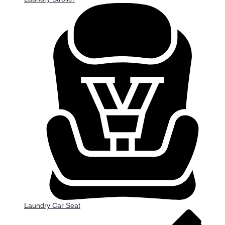
Laundry Car Seat