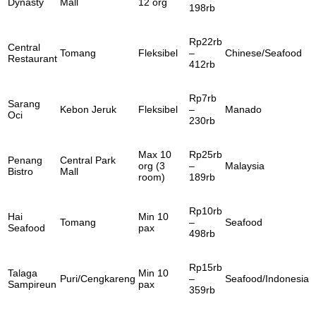
Dynasty
Mall
12 org
198rb
Rp22rb
Central
Tomang
Fleksibel
–
Chinese/Seafood
Restaurant
412rb
Rp7rb
Sarang
Kebon Jeruk
Fleksibel
–
Manado
Oci
230rb
Max 10
Rp25rb
Penang
Central Park
org (3
–
Malaysia
Bistro
Mall
room)
189rb
Rp10rb
Hai
Min 10
Tomang
–
Seafood
Seafood
pax
498rb
Rp15rb
Talaga
Min 10
Puri/Cengkareng
–
Seafood/Indonesia
Sampireun
pax
359rb