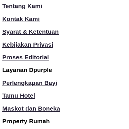
Tentang Kami
Kontak Kami
Syarat & Ketentuan
Kebijakan Privasi
Proses Editorial
Layanan Dpurple
Perlengkapan Bayi
Tamu Hotel
Maskot dan Boneka
Property Rumah