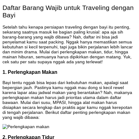
Daftar Barang Wajib untuk Traveling dengan
Bayi
Setelah tahu kenapa persiapan traveling dengan bayi itu penting,
sekarang saatnya masuk ke bagian paling krusial: apa aja sih
barang-barang yang wajib dibawa? Nah, daftar ini bisa jadi
penyelamat kamu saat packing. Nggak hanya memastikan semua
kebutuhan si kecil terpenuhi, tapi juga bikin perjalanan lebih lancar
dan minim drama. Mulai dari perlengkapan makan, tidur, hingga
mainan hiburan, semuanya harus dipikirkan dengan matang. Yuk,
cek satu per satu supaya nggak ada yang terlewat!
1. Perlengkapan Makan
Bayi tentu nggak bisa lepas dari kebutuhan makan, apalagi saat
bepergian jauh. Pastinya kamu nggak mau dong si kecil rewel
karena lapar atau jadwal makan yang berantakan? Nah, makanya
perlengkapan makan harus jadi prioritas utama dalam daftar
bawaan. Mulai dari susu, MPASI, hingga alat makan harus
disiapkan secara lengkap dan praktis agar kamu nggak kerepotan
di tengah perjalanan. Berikut daftar penting perlengkapan makan
yang wajib dibawa:
2. Perlengkapan Tidur