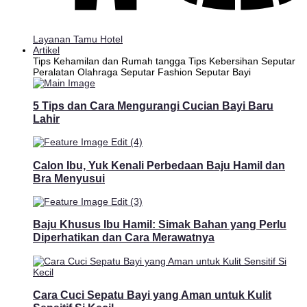
Layanan Tamu Hotel
Artikel
Tips Kehamilan dan Rumah tangga
Tips Kebersihan
Seputar
Peralatan Olahraga
Seputar Fashion
Seputar Bayi
5 Tips dan Cara Mengurangi Cucian Bayi Baru
Lahir
Calon Ibu, Yuk Kenali Perbedaan Baju Hamil dan
Bra Menyusui
Baju Khusus Ibu Hamil: Simak Bahan yang Perlu
Diperhatikan dan Cara Merawatnya
Cara Cuci Sepatu Bayi yang Aman untuk Kulit