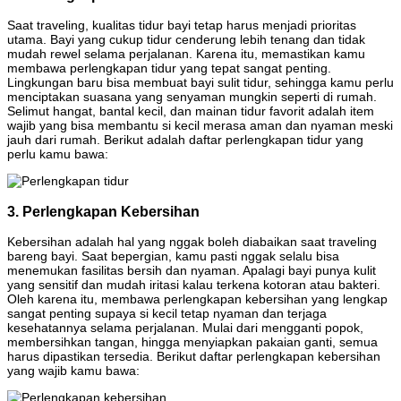
Saat traveling, kualitas tidur bayi tetap harus menjadi prioritas
utama. Bayi yang cukup tidur cenderung lebih tenang dan tidak
mudah rewel selama perjalanan. Karena itu, memastikan kamu
membawa perlengkapan tidur yang tepat sangat penting.
Lingkungan baru bisa membuat bayi sulit tidur, sehingga kamu perlu
menciptakan suasana yang senyaman mungkin seperti di rumah.
Selimut hangat, bantal kecil, dan mainan tidur favorit adalah item
wajib yang bisa membantu si kecil merasa aman dan nyaman meski
jauh dari rumah. Berikut adalah daftar perlengkapan tidur yang
perlu kamu bawa:
3. Perlengkapan Kebersihan
Kebersihan adalah hal yang nggak boleh diabaikan saat traveling
bareng bayi. Saat bepergian, kamu pasti nggak selalu bisa
menemukan fasilitas bersih dan nyaman. Apalagi bayi punya kulit
yang sensitif dan mudah iritasi kalau terkena kotoran atau bakteri.
Oleh karena itu, membawa perlengkapan kebersihan yang lengkap
sangat penting supaya si kecil tetap nyaman dan terjaga
kesehatannya selama perjalanan. Mulai dari mengganti popok,
membersihkan tangan, hingga menyiapkan pakaian ganti, semua
harus dipastikan tersedia. Berikut daftar perlengkapan kebersihan
yang wajib kamu bawa: