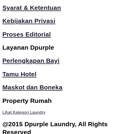
Syarat & Ketentuan
Kebijakan Privasi
Proses Editorial
Layanan Dpurple
Perlengkapan Bayi
Tamu Hotel
Maskot dan Boneka
Property Rumah
Lihat Kategori Laundry
@2015 Dpurple Laundry, All Rights
Reserved