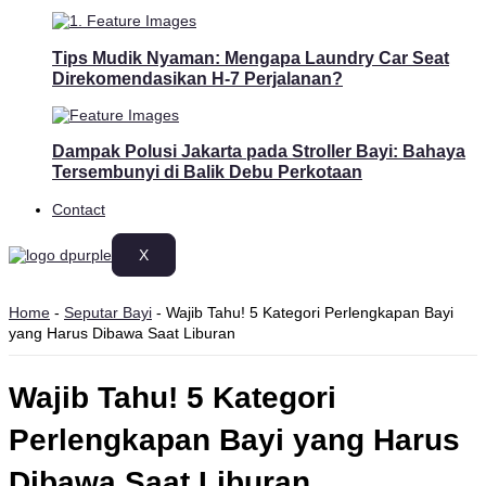
Tips Mudik Nyaman: Mengapa Laundry Car Seat
Direkomendasikan H-7 Perjalanan?
Dampak Polusi Jakarta pada Stroller Bayi: Bahaya
Tersembunyi di Balik Debu Perkotaan
Contact
X
Home
-
Seputar Bayi
-
Wajib Tahu! 5 Kategori Perlengkapan Bayi
yang Harus Dibawa Saat Liburan
Wajib Tahu! 5 Kategori
Perlengkapan Bayi yang Harus
Dibawa Saat Liburan