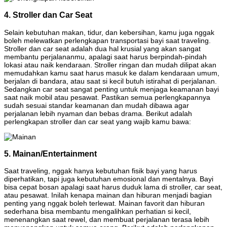
4. Stroller dan Car Seat
Selain kebutuhan makan, tidur, dan kebersihan, kamu juga nggak
boleh melewatkan perlengkapan transportasi bayi saat traveling.
Stroller dan car seat adalah dua hal krusial yang akan sangat
membantu perjalananmu, apalagi saat harus berpindah-pindah
lokasi atau naik kendaraan. Stroller ringan dan mudah dilipat akan
memudahkan kamu saat harus masuk ke dalam kendaraan umum,
berjalan di bandara, atau saat si kecil butuh istirahat di perjalanan.
Sedangkan car seat sangat penting untuk menjaga keamanan bayi
saat naik mobil atau pesawat. Pastikan semua perlengkapannya
sudah sesuai standar keamanan dan mudah dibawa agar
perjalanan lebih nyaman dan bebas drama. Berikut adalah
perlengkapan stroller dan car seat yang wajib kamu bawa:
5. Mainan/Entertainment
Saat traveling, nggak hanya kebutuhan fisik bayi yang harus
diperhatikan, tapi juga kebutuhan emosional dan mentalnya. Bayi
bisa cepat bosan apalagi saat harus duduk lama di stroller, car seat,
atau pesawat. Inilah kenapa mainan dan hiburan menjadi bagian
penting yang nggak boleh terlewat. Mainan favorit dan hiburan
sederhana bisa membantu mengalihkan perhatian si kecil,
menenangkan saat rewel, dan membuat perjalanan terasa lebih