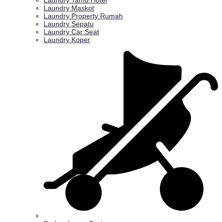
Laundry Maskot
Laundry Property Rumah
Laundry Sepatu
Laundry Car Seat
Laundry Koper