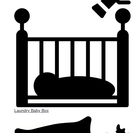
Laundry Baby Box