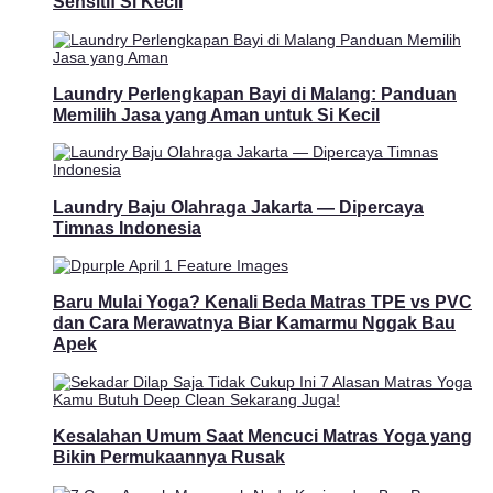
Sensitif Si Kecil
Laundry Perlengkapan Bayi di Malang: Panduan
Memilih Jasa yang Aman untuk Si Kecil
Laundry Baju Olahraga Jakarta — Dipercaya
Timnas Indonesia
Baru Mulai Yoga? Kenali Beda Matras TPE vs PVC
dan Cara Merawatnya Biar Kamarmu Nggak Bau
Apek
Kesalahan Umum Saat Mencuci Matras Yoga yang
Bikin Permukaannya Rusak