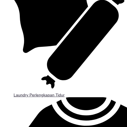
Laundry Perlengkapan Tidur