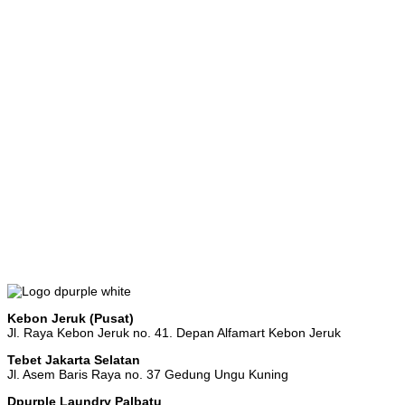
Kebon Jeruk (Pusat)
Jl. Raya Kebon Jeruk no. 41. Depan Alfamart Kebon Jeruk
Tebet Jakarta Selatan
Jl. Asem Baris Raya no. 37 Gedung Ungu Kuning
Dpurple Laundry Palbatu