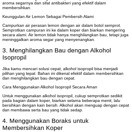
aroma segarnya dan sifat antibakteri yang efektif dalam
membersihkan.
Keunggulan Air Lemon Sebagai Pembersih Alami
Campurkan air perasan lemon dengan air dalam botol semprot.
Semprotkan campuran ini ke dalam koper dan biarkan mengering
secara alami. Air lemon tidak hanya menghilangkan bau, tetapi juga
meninggalkan aroma segar yang menyenangkan.
3. Menghilangkan Bau dengan Alkohol
Isopropil
Jika kamu mencari solusi cepat, alkohol isopropil bisa menjadi
pilihan yang tepat. Bahan ini dikenal efektif dalam membersihkan
dan menghilangkan bau dengan cepat.
Cara Menggunakan Alkohol Isopropil Secara Aman
Untuk menggunakan alkohol isopropil, cukup semprotkan sedikit
pada bagian dalam koper, biarkan selama beberapa menit, lalu
bersihkan dengan kain bersih. Alkohol akan menguap dengan cepat
dan membawa serta bau yang tidak sedap.
4. Menggunakan Boraks untuk
Membersihkan Koper