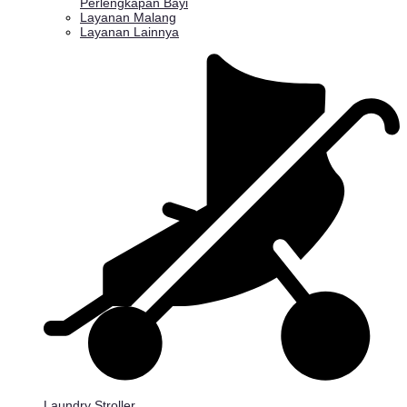
Perlengkapan Bayi
Layanan Malang
Layanan Lainnya
Laundry Stroller