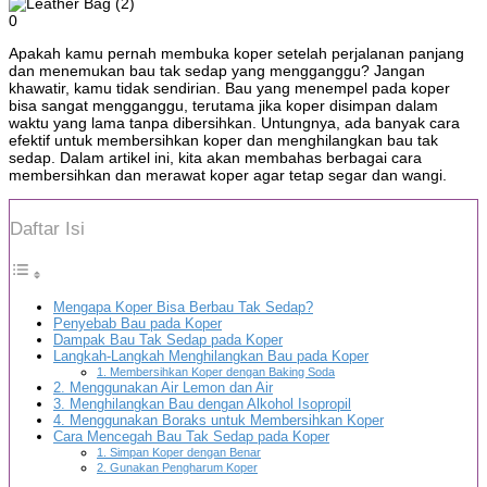
0
Apakah kamu pernah membuka koper setelah perjalanan panjang
dan menemukan bau tak sedap yang mengganggu? Jangan
khawatir, kamu tidak sendirian. Bau yang menempel pada koper
bisa sangat mengganggu, terutama jika koper disimpan dalam
waktu yang lama tanpa dibersihkan. Untungnya, ada banyak cara
efektif untuk membersihkan koper dan menghilangkan bau tak
sedap. Dalam artikel ini, kita akan membahas berbagai cara
membersihkan dan merawat koper agar tetap segar dan wangi.
Daftar Isi
Mengapa Koper Bisa Berbau Tak Sedap?
Penyebab Bau pada Koper
Dampak Bau Tak Sedap pada Koper
Langkah-Langkah Menghilangkan Bau pada Koper
1. Membersihkan Koper dengan Baking Soda
2. Menggunakan Air Lemon dan Air
3. Menghilangkan Bau dengan Alkohol Isopropil
4. Menggunakan Boraks untuk Membersihkan Koper
Cara Mencegah Bau Tak Sedap pada Koper
1. Simpan Koper dengan Benar
2. Gunakan Pengharum Koper