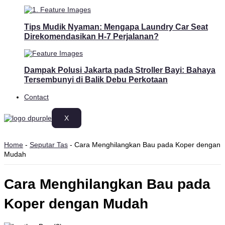
Tips Mudik Nyaman: Mengapa Laundry Car Seat
Direkomendasikan H-7 Perjalanan?
Dampak Polusi Jakarta pada Stroller Bayi: Bahaya
Tersembunyi di Balik Debu Perkotaan
Contact
X
Home
-
Seputar Tas
-
Cara Menghilangkan Bau pada Koper dengan
Mudah
Cara Menghilangkan Bau pada
Koper dengan Mudah