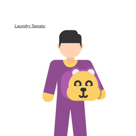
Laundry Sepatu