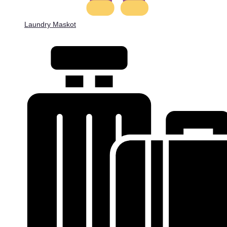
Laundry Maskot