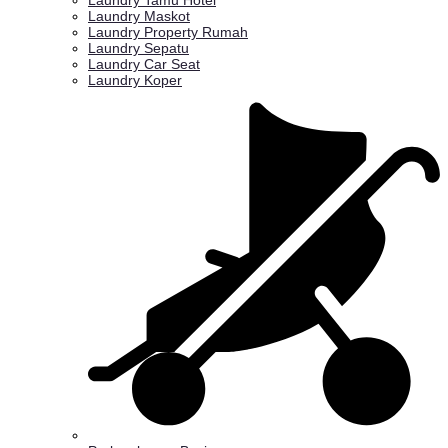
Laundry Maskot
Laundry Property Rumah
Laundry Sepatu
Laundry Car Seat
Laundry Koper