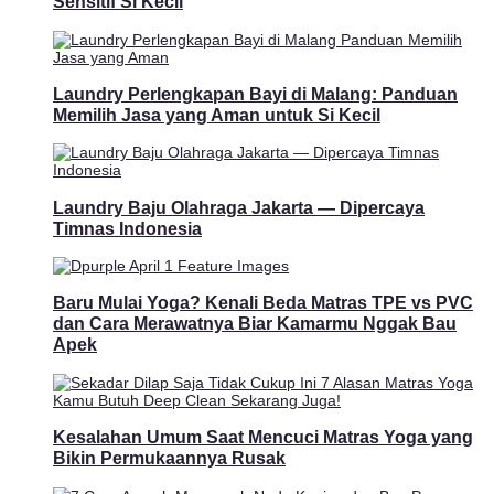
Sensitif Si Kecil
Laundry Perlengkapan Bayi di Malang: Panduan
Memilih Jasa yang Aman untuk Si Kecil
Laundry Baju Olahraga Jakarta — Dipercaya
Timnas Indonesia
Baru Mulai Yoga? Kenali Beda Matras TPE vs PVC
dan Cara Merawatnya Biar Kamarmu Nggak Bau
Apek
Kesalahan Umum Saat Mencuci Matras Yoga yang
Bikin Permukaannya Rusak