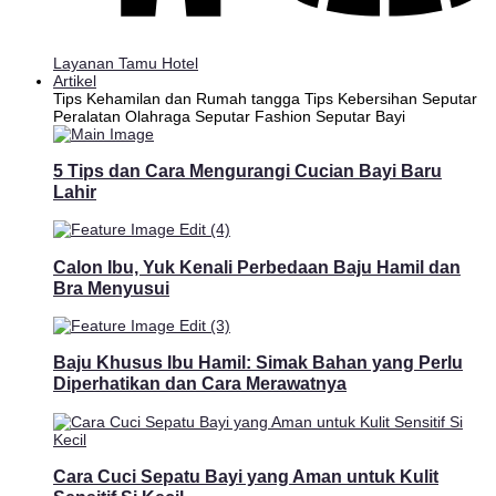
Layanan Tamu Hotel
Artikel
Tips Kehamilan dan Rumah tangga
Tips Kebersihan
Seputar
Peralatan Olahraga
Seputar Fashion
Seputar Bayi
5 Tips dan Cara Mengurangi Cucian Bayi Baru
Lahir
Calon Ibu, Yuk Kenali Perbedaan Baju Hamil dan
Bra Menyusui
Baju Khusus Ibu Hamil: Simak Bahan yang Perlu
Diperhatikan dan Cara Merawatnya
Cara Cuci Sepatu Bayi yang Aman untuk Kulit