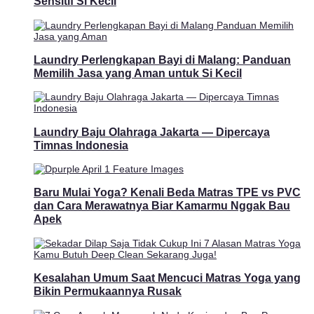
Sensitif Si Kecil
Laundry Perlengkapan Bayi di Malang: Panduan
Memilih Jasa yang Aman untuk Si Kecil
Laundry Baju Olahraga Jakarta — Dipercaya
Timnas Indonesia
Baru Mulai Yoga? Kenali Beda Matras TPE vs PVC
dan Cara Merawatnya Biar Kamarmu Nggak Bau
Apek
Kesalahan Umum Saat Mencuci Matras Yoga yang
Bikin Permukaannya Rusak