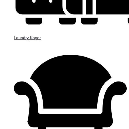
Laundry Koper