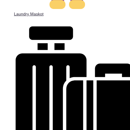
Laundry Maskot