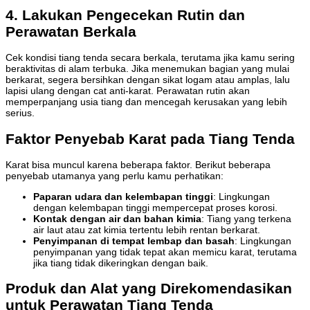
4. Lakukan Pengecekan Rutin dan
Perawatan Berkala
Cek kondisi tiang tenda secara berkala, terutama jika kamu sering
beraktivitas di alam terbuka. Jika menemukan bagian yang mulai
berkarat, segera bersihkan dengan sikat logam atau amplas, lalu
lapisi ulang dengan cat anti-karat. Perawatan rutin akan
memperpanjang usia tiang dan mencegah kerusakan yang lebih
serius.
Faktor Penyebab Karat pada Tiang Tenda
Karat bisa muncul karena beberapa faktor. Berikut beberapa
penyebab utamanya yang perlu kamu perhatikan:
Paparan udara dan kelembapan tinggi
: Lingkungan
dengan kelembapan tinggi mempercepat proses korosi.
Kontak dengan air dan bahan kimia
: Tiang yang terkena
air laut atau zat kimia tertentu lebih rentan berkarat.
Penyimpanan di tempat lembap dan basah
: Lingkungan
penyimpanan yang tidak tepat akan memicu karat, terutama
jika tiang tidak dikeringkan dengan baik.
Produk dan Alat yang Direkomendasikan
untuk Perawatan Tiang Tenda