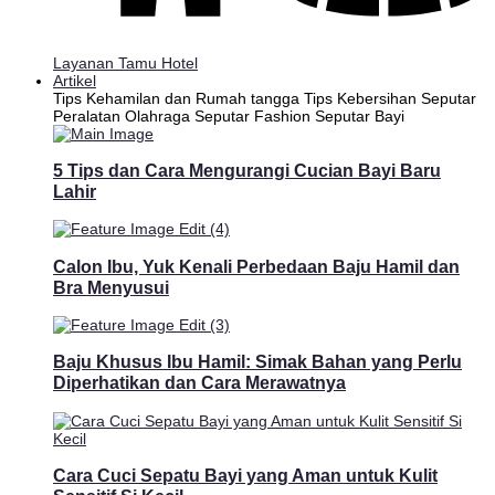
Layanan Tamu Hotel
Artikel
Tips Kehamilan dan Rumah tangga
Tips Kebersihan
Seputar
Peralatan Olahraga
Seputar Fashion
Seputar Bayi
5 Tips dan Cara Mengurangi Cucian Bayi Baru
Lahir
Calon Ibu, Yuk Kenali Perbedaan Baju Hamil dan
Bra Menyusui
Baju Khusus Ibu Hamil: Simak Bahan yang Perlu
Diperhatikan dan Cara Merawatnya
Cara Cuci Sepatu Bayi yang Aman untuk Kulit