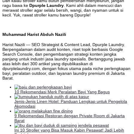
Dan kalau stroller kamu butuh pembersihan menyeluruh, jangan
ragu bawa ke
Dpurple Laundry
. Kami ahli dalam mencuci dan
merawat stroller agar selalu bersih, wangi, dan nyaman untuk si
kecil. Yuk, rawat stroller kamu bareng Dpurple!
Muhammad Harist Abduh Nazili
Harist Nazili — SEO Strategist & Content Lead, Dpurple Laundry.
Berpengalaman dalam audit konten, riset topik berbasis Google
Search Console, dan pengembangan strategi konten jangka
panjang untuk industri jasa laundry spesialis. Bertanggung jawab
atas lebih dari 300 artikel yang dipublikasikan di
dpurplelaundry.com, dengan fokus utama pada niche perlengkapan
bayi, peralatan outdoor, dan layanan laundry premium di Jakarta
Barat.
10 Rekomendasi Merk Peralatan Bayi Yang Bagus
Jenis-Jenis Linen Hotel: Panduan Lengkap untuk Pengelola
Akomodasi
9 Rekomendasi Restoran dengan Private Room di Jakarta
Barat
Ini 10 Stroller yang Bisa Masuk Kabin Pesawat! Jadi Lebih