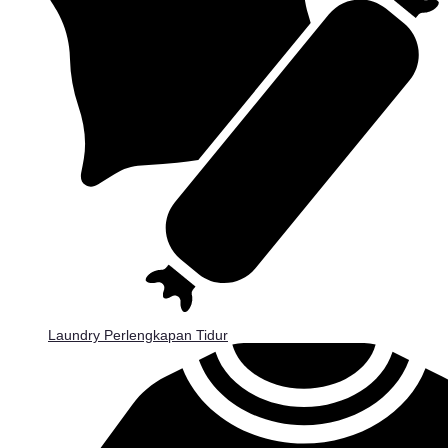
Laundry Perlengkapan Tidur