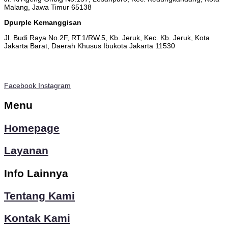
Malang, Jawa Timur 65138
Dpurple Kemanggisan
Jl. Budi Raya No.2F, RT.1/RW.5, Kb. Jeruk, Kec. Kb. Jeruk, Kota
Jakarta Barat, Daerah Khusus Ibukota Jakarta 11530
Facebook
Instagram
Menu
Homepage
Layanan
Info Lainnya
Tentang Kami
Kontak Kami