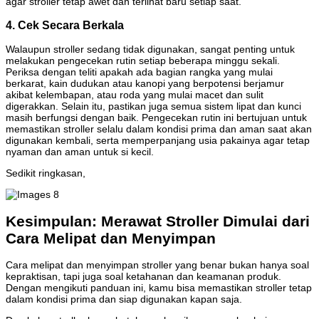
agar stroller tetap awet dan terlihat baru setiap saat.
4. Cek Secara Berkala
Walaupun stroller sedang tidak digunakan, sangat penting untuk
melakukan pengecekan rutin setiap beberapa minggu sekali.
Periksa dengan teliti apakah ada bagian rangka yang mulai
berkarat, kain dudukan atau kanopi yang berpotensi berjamur
akibat kelembapan, atau roda yang mulai macet dan sulit
digerakkan. Selain itu, pastikan juga semua sistem lipat dan kunci
masih berfungsi dengan baik. Pengecekan rutin ini bertujuan untuk
memastikan stroller selalu dalam kondisi prima dan aman saat akan
digunakan kembali, serta memperpanjang usia pakainya agar tetap
nyaman dan aman untuk si kecil.
Sedikit ringkasan,
Kesimpulan: Merawat Stroller Dimulai dari
Cara Melipat dan Menyimpan
Cara melipat dan menyimpan stroller yang benar bukan hanya soal
kepraktisan, tapi juga soal ketahanan dan keamanan produk.
Dengan mengikuti panduan ini, kamu bisa memastikan stroller tetap
dalam kondisi prima dan siap digunakan kapan saja.