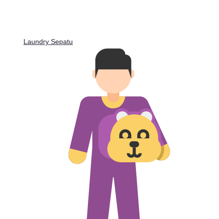
Laundry Sepatu