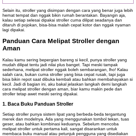
Selain itu, stroller yang disimpan dengan cara yang benar juga lebih
hemat tempat dan nggak bikin rumah berantakan. Bayangin aja,
kalau setiap selesai dipakai stroller cuma dilipat seadanya dan
ditaruh di pojokan, bisa-bisa malah cepat kotor dan nggak nyaman
lagi dipakai.
Panduan Cara Melipat Stroller dengan
Aman
Kalau kamu sering bepergian bareng si kecil, punya stroller yang
mudah dilipat tentu jadi nilai plus banget. Tapi meski tampak
sederhana, melipat stroller nggak boleh sembarangan, lho! Kalau
salah cara, bukan cuma stroller yang bisa cepat rusak, tapi juga
bisa bikin repot saat dibuka kembali atau bahkan membahayakan si
kecil. Jadi di bagian ini, aku bakal jelaskan langkah demi langkah
cara melipat stroller dengan aman, biar kamu makin pede dan
stroller tetap awet meski sering dipakai.
1. Baca Buku Panduan Stroller
Setiap stroller punya sistem lipat yang berbeda-beda tergantung
merek dan modelnya. Ada yang menggunakan tombol tekan, tuas
geser, atau bahkan kombinasi keduanya. Sebelum mencoba
melipat stroller untuk pertama kali, sangat disarankan untuk
membaca buku manual atau petunjuk pengguna yang disediakan