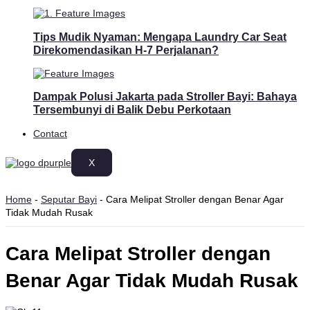
Tips Mudik Nyaman: Mengapa Laundry Car Seat
Direkomendasikan H-7 Perjalanan?
Dampak Polusi Jakarta pada Stroller Bayi: Bahaya
Tersembunyi di Balik Debu Perkotaan
Contact
X
Home
-
Seputar Bayi
-
Cara Melipat Stroller dengan Benar Agar
Tidak Mudah Rusak
Cara Melipat Stroller dengan
Benar Agar Tidak Mudah Rusak