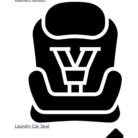
Laundry Car Seat