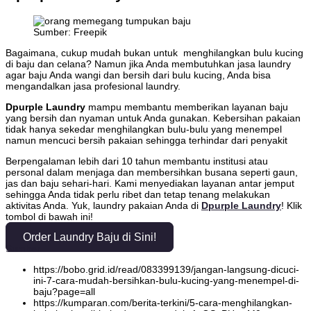
Sumber: Freepik
Bagaimana, cukup mudah bukan untuk menghilangkan bulu kucing
di baju dan celana? Namun jika Anda membutuhkan jasa laundry
agar baju Anda wangi dan bersih dari bulu kucing, Anda bisa
mengandalkan jasa profesional laundry.
Dpurple Laundry
mampu membantu memberikan layanan baju
yang bersih dan nyaman untuk Anda gunakan. Kebersihan pakaian
tidak hanya sekedar menghilangkan bulu-bulu yang menempel
namun mencuci bersih pakaian sehingga terhindar dari penyakit
Berpengalaman lebih dari 10 tahun membantu institusi atau
personal dalam menjaga dan membersihkan busana seperti gaun,
jas dan baju sehari-hari. Kami menyediakan layanan antar jemput
sehingga Anda tidak perlu ribet dan tetap tenang melakukan
aktivitas Anda. Yuk, laundry pakaian Anda di
Dpurple Laundry
! Klik
tombol di bawah ini!
Order Laundry Baju di Sini!
Sumber
https://bobo.grid.id/read/083399139/jangan-langsung-dicuci-
ini-7-cara-mudah-bersihkan-bulu-kucing-yang-menempel-di-
baju?page=all
https://kumparan.com/berita-terkini/5-cara-menghilangkan-