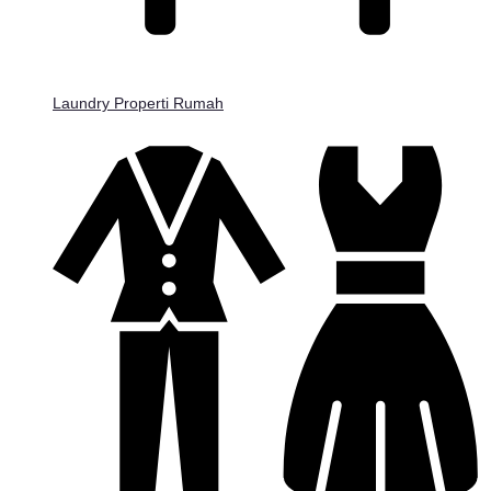
Laundry Properti Rumah