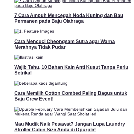
7 Cara Ampuh Mencegah Noda Kuning dan Bau
Permanen pada Baju Olahraga
Cara Mencuci Cheongsam Sutra agar Warna
Merahnya Tidak Pudar
Wajib Tahu, 10 Bahan Kain Anti Kusut Tanpa Perlu
Setrika!
Cara Memilih Cotton Combed Paling Bagus untuk
Baju Crew Event!
Mau Mudik Naik Pesawat? Jangan Lupa Laundry
Stroller Cabin Size Anda di Dpurple!