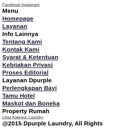
Facebook
Instagram
Menu
Homepage
Layanan
Info Lainnya
Tentang Kami
Kontak Kami
Syarat & Ketentuan
Kebijakan Privasi
Proses Editorial
Layanan Dpurple
Perlengkapan Bayi
Tamu Hotel
Maskot dan Boneka
Property Rumah
Lihat Kategori Laundry
@2015 Dpurple Laundry, All Rights