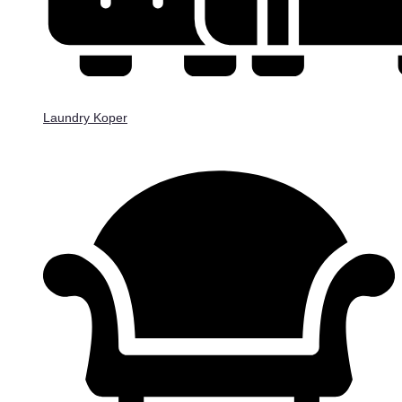
Laundry Koper