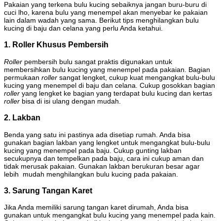
Pakaian yang terkena bulu kucing sebaiknya jangan buru-buru di
cuci lho, karena bulu yang menempel akan menyebar ke pakaian
lain dalam wadah yang sama. Berikut tips menghilangkan bulu
kucing di baju dan celana yang perlu Anda ketahui.
1. Roller Khusus Pembersih
Roller
pembersih bulu sangat praktis digunakan untuk
membersihkan bulu kucing yang menempel pada pakaian. Bagian
permukaan
roller
sangat lengket, cukup kuat mengangkat bulu-bulu
kucing yang menempel di baju dan celana. Cukup gosokkan bagian
roller
yang lengket ke bagian yang terdapat bulu kucing dan kertas
roller
bisa di isi ulang dengan mudah.
2. Lakban
Benda yang satu ini pastinya ada disetiap rumah. Anda bisa
gunakan bagian lakban yang lengket untuk mengangkat bulu-bulu
kucing yang menempel pada baju. Cukup gunting lakban
secukupnya dan tempelkan pada baju, cara ini cukup aman dan
tidak merusak pakaian. Gunakan lakban berukuran besar agar
lebih mudah menghilangkan bulu kucing pada pakaian.
3.
Sarung Tangan Karet
Jika Anda memiliki sarung tangan karet dirumah, Anda bisa
gunakan untuk mengangkat bulu kucing yang menempel pada kain.