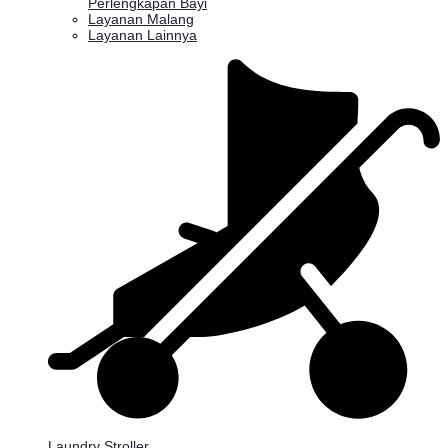
Perlengkapan Bayi
Layanan Malang
Layanan Lainnya
Laundry Stroller