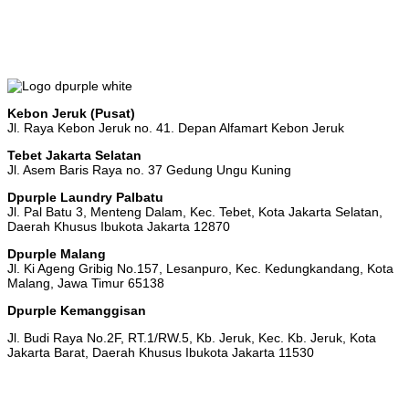
Kebon Jeruk (Pusat)
Jl. Raya Kebon Jeruk no. 41. Depan Alfamart Kebon Jeruk
Tebet Jakarta Selatan
Jl. Asem Baris Raya no. 37 Gedung Ungu Kuning
Dpurple Laundry Palbatu
Jl. Pal Batu 3, Menteng Dalam, Kec. Tebet, Kota Jakarta Selatan,
Daerah Khusus Ibukota Jakarta 12870
Dpurple Malang
Jl. Ki Ageng Gribig No.157, Lesanpuro, Kec. Kedungkandang, Kota
Malang, Jawa Timur 65138
Dpurple Kemanggisan
Jl. Budi Raya No.2F, RT.1/RW.5, Kb. Jeruk, Kec. Kb. Jeruk, Kota
Jakarta Barat, Daerah Khusus Ibukota Jakarta 11530