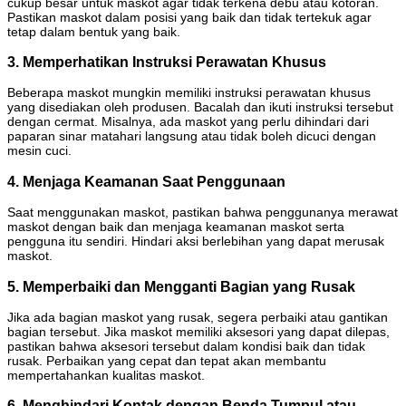
cukup besar untuk maskot agar tidak terkena debu atau kotoran.
Pastikan maskot dalam posisi yang baik dan tidak tertekuk agar
tetap dalam bentuk yang baik.
3. Memperhatikan Instruksi Perawatan Khusus
Beberapa maskot mungkin memiliki instruksi perawatan khusus
yang disediakan oleh produsen. Bacalah dan ikuti instruksi tersebut
dengan cermat. Misalnya, ada maskot yang perlu dihindari dari
paparan sinar matahari langsung atau tidak boleh dicuci dengan
mesin cuci.
4. Menjaga Keamanan Saat Penggunaan
Saat menggunakan maskot, pastikan bahwa penggunanya merawat
maskot dengan baik dan menjaga keamanan maskot serta
pengguna itu sendiri. Hindari aksi berlebihan yang dapat merusak
maskot.
5. Memperbaiki dan Mengganti Bagian yang Rusak
Jika ada bagian maskot yang rusak, segera perbaiki atau gantikan
bagian tersebut. Jika maskot memiliki aksesori yang dapat dilepas,
pastikan bahwa aksesori tersebut dalam kondisi baik dan tidak
rusak. Perbaikan yang cepat dan tepat akan membantu
mempertahankan kualitas maskot.
6. Menghindari Kontak dengan Benda Tumpul atau