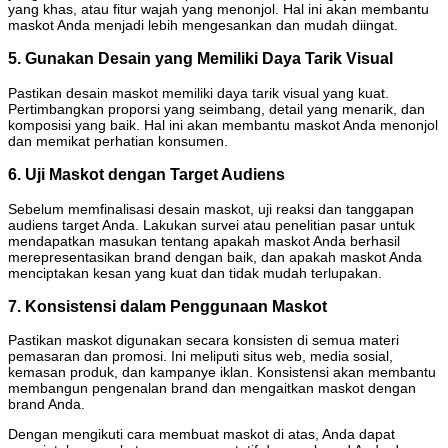
yang khas, atau fitur wajah yang menonjol. Hal ini akan membantu
maskot Anda menjadi lebih mengesankan dan mudah diingat.
5. Gunakan Desain yang Memiliki Daya Tarik Visual
Pastikan desain maskot memiliki daya tarik visual yang kuat.
Pertimbangkan proporsi yang seimbang, detail yang menarik, dan
komposisi yang baik. Hal ini akan membantu maskot Anda menonjol
dan memikat perhatian konsumen.
6. Uji Maskot dengan Target Audiens
Sebelum memfinalisasi desain maskot, uji reaksi dan tanggapan
audiens target Anda. Lakukan survei atau penelitian pasar untuk
mendapatkan masukan tentang apakah maskot Anda berhasil
merepresentasikan brand dengan baik, dan apakah maskot Anda
menciptakan kesan yang kuat dan tidak mudah terlupakan.
7. Konsistensi dalam Penggunaan Maskot
Pastikan maskot digunakan secara konsisten di semua materi
pemasaran dan promosi. Ini meliputi situs web, media sosial,
kemasan produk, dan kampanye iklan. Konsistensi akan membantu
membangun pengenalan brand dan mengaitkan maskot dengan
brand Anda.
Dengan mengikuti cara membuat maskot di atas, Anda dapat