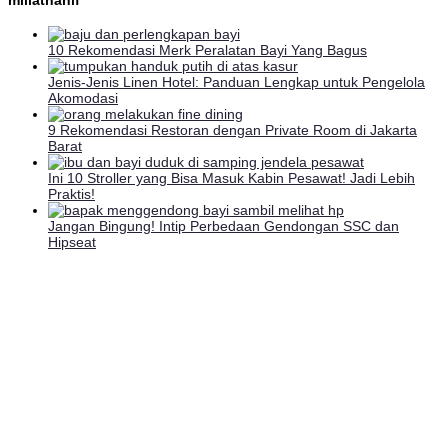
10 Rekomendasi Merk Peralatan Bayi Yang Bagus
Jenis-Jenis Linen Hotel: Panduan Lengkap untuk Pengelola
Akomodasi
9 Rekomendasi Restoran dengan Private Room di Jakarta
Barat
Ini 10 Stroller yang Bisa Masuk Kabin Pesawat! Jadi Lebih
Praktis!
Jangan Bingung! Intip Perbedaan Gendongan SSC dan
Hipseat