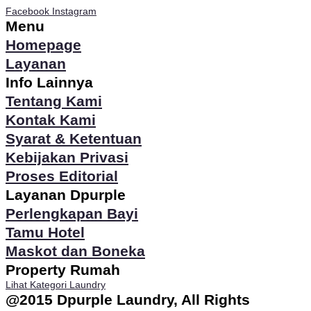
Facebook
Instagram
Menu
Homepage
Layanan
Info Lainnya
Tentang Kami
Kontak Kami
Syarat & Ketentuan
Kebijakan Privasi
Proses Editorial
Layanan Dpurple
Perlengkapan Bayi
Tamu Hotel
Maskot dan Boneka
Property Rumah
Lihat Kategori Laundry
@2015 Dpurple Laundry, All Rights