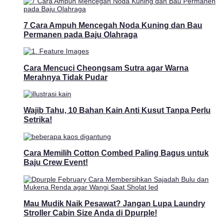
7 Cara Ampuh Mencegah Noda Kuning dan Bau
Permanen pada Baju Olahraga
Cara Mencuci Cheongsam Sutra agar Warna
Merahnya Tidak Pudar
Wajib Tahu, 10 Bahan Kain Anti Kusut Tanpa Perlu
Setrika!
Cara Memilih Cotton Combed Paling Bagus untuk
Baju Crew Event!
Mau Mudik Naik Pesawat? Jangan Lupa Laundry
Stroller Cabin Size Anda di Dpurple!