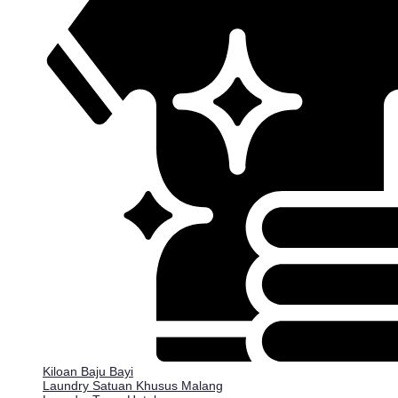
Kiloan Baju Bayi
Laundry Satuan Khusus Malang