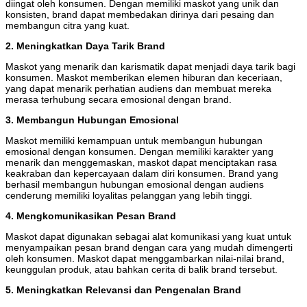
diingat oleh konsumen. Dengan memiliki maskot yang unik dan
konsisten, brand dapat membedakan dirinya dari pesaing dan
membangun citra yang kuat.
2. Meningkatkan Daya Tarik Brand
Maskot yang menarik dan karismatik dapat menjadi daya tarik bagi
konsumen. Maskot memberikan elemen hiburan dan keceriaan,
yang dapat menarik perhatian audiens dan membuat mereka
merasa terhubung secara emosional dengan brand.
3. Membangun Hubungan Emosional
Maskot memiliki kemampuan untuk membangun hubungan
emosional dengan konsumen. Dengan memiliki karakter yang
menarik dan menggemaskan, maskot dapat menciptakan rasa
keakraban dan kepercayaan dalam diri konsumen. Brand yang
berhasil membangun hubungan emosional dengan audiens
cenderung memiliki loyalitas pelanggan yang lebih tinggi.
4. Mengkomunikasikan Pesan Brand
Maskot dapat digunakan sebagai alat komunikasi yang kuat untuk
menyampaikan pesan brand dengan cara yang mudah dimengerti
oleh konsumen. Maskot dapat menggambarkan nilai-nilai brand,
keunggulan produk, atau bahkan cerita di balik brand tersebut.
5. Meningkatkan Relevansi dan Pengenalan Brand