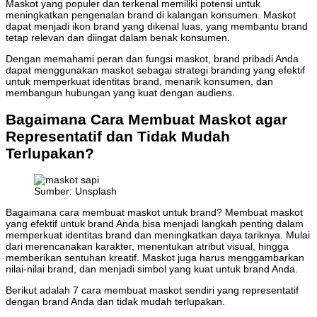
Maskot yang populer dan terkenal memiliki potensi untuk
meningkatkan pengenalan brand di kalangan konsumen. Maskot
dapat menjadi ikon brand yang dikenal luas, yang membantu brand
tetap relevan dan diingat dalam benak konsumen.
Dengan memahami peran dan fungsi maskot, brand pribadi Anda
dapat menggunakan maskot sebagai strategi branding yang efektif
untuk memperkuat identitas brand, menarik konsumen, dan
membangun hubungan yang kuat dengan audiens.
Bagaimana Cara Membuat Maskot agar
Representatif dan Tidak Mudah
Terlupakan?
Sumber: Unsplash
Bagaimana cara membuat maskot untuk brand? Membuat maskot
yang efektif untuk brand Anda bisa menjadi langkah penting dalam
memperkuat identitas brand dan meningkatkan daya tariknya. Mulai
dari merencanakan karakter, menentukan atribut visual, hingga
memberikan sentuhan kreatif. Maskot juga harus menggambarkan
nilai-nilai brand, dan menjadi simbol yang kuat untuk brand Anda.
Berikut adalah 7 cara membuat maskot sendiri yang representatif
dengan brand Anda dan tidak mudah terlupakan.