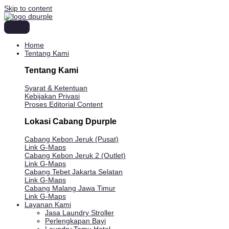
Skip to content
Home
Tentang Kami
Tentang Kami
Syarat & Ketentuan
Kebijakan Privasi
Proses Editorial Content
Lokasi Cabang Dpurple
Cabang Kebon Jeruk (Pusat)
Link G-Maps
Cabang Kebon Jeruk 2 (Outlet)
Link G-Maps
Cabang Tebet Jakarta Selatan
Link G-Maps
Cabang Malang Jawa Timur
Link G-Maps
Layanan Kami
Jasa Laundry Stroller
Perlengkapan Bayi
Laundry Tamu Hotel