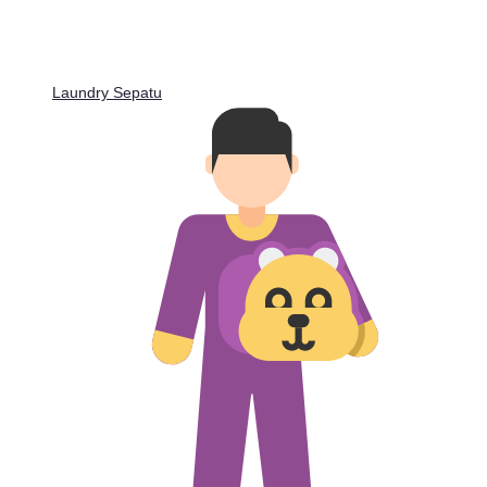
Laundry Sepatu