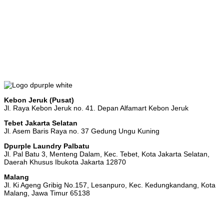
Kebon Jeruk (Pusat)
Jl. Raya Kebon Jeruk no. 41. Depan Alfamart Kebon Jeruk
Tebet Jakarta Selatan
Jl. Asem Baris Raya no. 37 Gedung Ungu Kuning
Dpurple Laundry Palbatu
Jl. Pal Batu 3, Menteng Dalam, Kec. Tebet, Kota Jakarta Selatan,
Daerah Khusus Ibukota Jakarta 12870
Malang
Jl. Ki Ageng Gribig No.157, Lesanpuro, Kec. Kedungkandang, Kota
Malang, Jawa Timur 65138