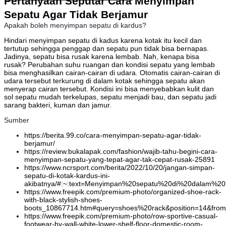
Pertanyaan Seputar Cara Menyimpan
Sepatu Agar Tidak Berjamur
Apakah boleh menyimpan sepatu di kardus?
Hindari menyimpan sepatu di kadus karena kotak itu kecil dan
tertutup sehingga penggap dan sepatu pun tidak bisa bernapas.
Jadinya, sepatu bisa rusak karena lembab. Nah, kenapa bisa
rusak? Perubahan suhu ruangan dan kondisi sepatu yang lembab
bisa menghasilkan cairan-cairan di udara. Otomatis cairan-cairan di
udara tersebut terkurung di dalam kotak sehingga sepatu akan
menyerap cairan tersebut. Kondisi ini bisa menyebabkan kulit dan
sol sepatu mudah terkelupas,
sepatu menjadi bau, dan sepatu jadi
sarang bakteri, kuman dan jamur.
Sumber
https://berita.99.co/cara-menyimpan-sepatu-agar-tidak-
berjamur/
https://review.bukalapak.com/fashion/wajib-tahu-begini-cara-
menyimpan-sepatu-yang-tepat-agar-tak-cepat-rusak-25891
https://www.ncrsport.com/berita/2022/10/20/jangan-simpan-
sepatu-di-kotak-kardus-ini-
akibatnya/#:~:text=Menyimpan%20sepatu%20di%20dalam%2
https://www.freepik.com/premium-photo/organized-shoe-rack-
with-black-stylish-shoes-
boots_10867714.htm#query=shoes%20rack&position=14&from
https://www.freepik.com/premium-photo/row-sportive-casual-
footwear-by-wall-white-lower-shelf-floor-domestic-room-