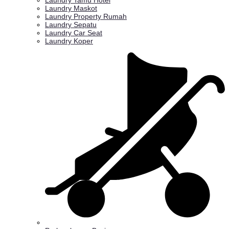
Laundry Maskot
Laundry Property Rumah
Laundry Sepatu
Laundry Car Seat
Laundry Koper