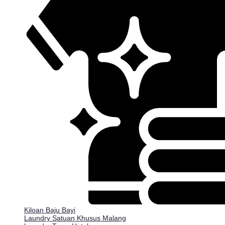
Kiloan Baju Bayi
Laundry Satuan Khusus Malang