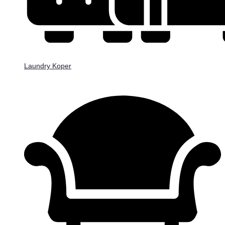
Laundry Koper