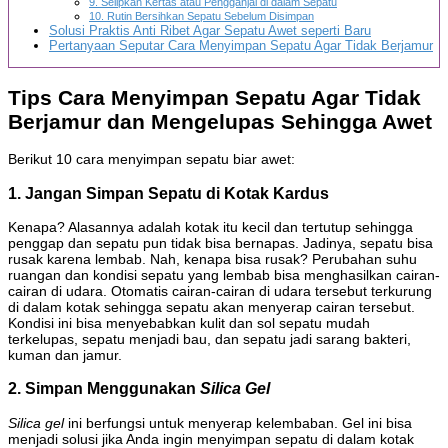
9. Selipkan Kertas atau Pengganjal di dalam Sepatu
10. Rutin Bersihkan Sepatu Sebelum Disimpan
Solusi Praktis Anti Ribet Agar Sepatu Awet seperti Baru
Pertanyaan Seputar Cara Menyimpan Sepatu Agar Tidak Berjamur
Tips Cara Menyimpan Sepatu Agar Tidak
Berjamur dan Mengelupas Sehingga Awet
Berikut 10 cara menyimpan sepatu biar awet:
1. Jangan Simpan Sepatu di Kotak Kardus
Kenapa? Alasannya adalah kotak itu kecil dan tertutup sehingga
penggap dan sepatu pun tidak bisa bernapas. Jadinya, sepatu bisa
rusak karena lembab. Nah, kenapa bisa rusak? Perubahan suhu
ruangan dan kondisi sepatu yang lembab bisa menghasilkan cairan-
cairan di udara. Otomatis cairan-cairan di udara tersebut terkurung
di dalam kotak sehingga sepatu akan menyerap cairan tersebut.
Kondisi ini bisa menyebabkan kulit dan sol sepatu mudah
terkelupas, sepatu menjadi bau, dan sepatu jadi sarang bakteri,
kuman dan jamur.
2. Simpan Menggunakan
Silica Gel
Silica gel
ini berfungsi untuk menyerap kelembaban. Gel ini bisa
menjadi solusi jika Anda ingin menyimpan sepatu di dalam kotak