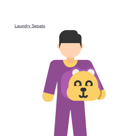
Laundry Sepatu