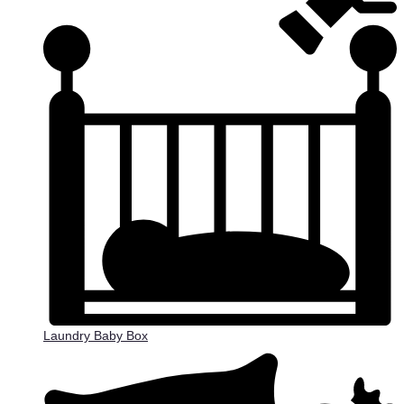
Laundry Baby Box