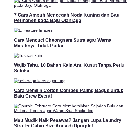
7 Cara Ampuh Mencegah Noda Kuning dan Bau
Permanen pada Baju Olahraga
Cara Mencuci Cheongsam Sutra agar Warna
Merahnya Tidak Pudar
Wajib Tahu, 10 Bahan Kain Anti Kusut Tanpa Perlu
Setrika!
Cara Memilih Cotton Combed Paling Bagus untuk
Baju Crew Event!
Mau Mudik Naik Pesawat? Jangan Lupa Laundry
Stroller Cabin Size Anda di Dpurple!