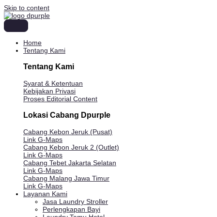
Skip to content
Home
Tentang Kami
Tentang Kami
Syarat & Ketentuan
Kebijakan Privasi
Proses Editorial Content
Lokasi Cabang Dpurple
Cabang Kebon Jeruk (Pusat)
Link G-Maps
Cabang Kebon Jeruk 2 (Outlet)
Link G-Maps
Cabang Tebet Jakarta Selatan
Link G-Maps
Cabang Malang Jawa Timur
Link G-Maps
Layanan Kami
Jasa Laundry Stroller
Perlengkapan Bayi
Laundry Tamu Hotel