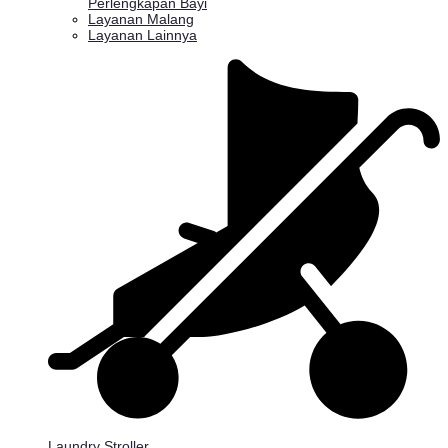
Perlengkapan Bayi
Layanan Malang
Layanan Lainnya
Laundry Stroller