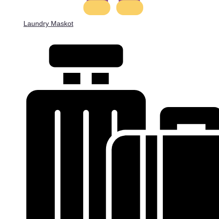
Laundry Maskot