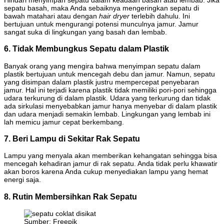
sepatu basah, maka Anda sebaiknya mengeringkan sepatu di
bawah matahari atau dengan
hair dryer
terlebih dahulu. Ini
bertujuan untuk mengurangi potensi munculnya jamur. Jamur
sangat suka di lingkungan yang basah dan lembab.
6. Tidak Membungkus Sepatu dalam Plastik
Banyak orang yang mengira bahwa menyimpan sepatu dalam
plastik bertujuan untuk mencegah debu dan jamur. Namun, sepatu
yang disimpan dalam plastik justru mempercepat penyebaran
jamur. Hal ini terjadi karena plastik tidak memiliki pori-pori sehingga
udara terkurung di dalam plastik. Udara yang terkurung dan tidak
ada sirkulasi menyebabkan jamur hanya menyebar di dalam plastik
dan udara menjadi semakin lembab. Lingkungan yang lembab ini
lah memicu jamur cepat berkembang.
7. Beri Lampu di Sekitar Rak Sepatu
Lampu yang menyala akan memberikan kehangatan sehingga bisa
mencegah kehadiran jamur di rak sepatu. Anda tidak perlu khawatir
akan boros karena Anda cukup menyediakan lampu yang hemat
energi saja.
8. Rutin Membersihkan Rak Sepatu
Sumber: Freepik