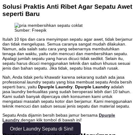
Solusi Praktis Anti Ribet Agar Sepatu Awet
seperti Baru
Sumber: Freepik
Itulah 10 tips dan cara menyimpan sepatu agar awet, tidak berjamur
dan tidak mengelupas. Semua caranya sangat mudah dilakukan.
Namun, ada salah satu cara yang sebenarnya membutuhkan
tenaga dan waktu, yaitu rutin mencuci dan membersihkan sepatu.
Apalagi jumlah sepatu yang harus dicuci tidak sedikit. Selain itu,
sepatu harus dicuci menggunakan teknik dan sabun khusus sesuai
jenis dan bahan sepatu. Jika tidak, sepatu bisa mudah rusak.
Nah, Anda tidak perlu khawatir karena sekarang sudah ada jasa
professional
laundry
sepatu yang bisa membuat sepatu Anda bersih
seperti baru, yaitu
Dpurple Laundry
.
Dpurple Laundry
adalah
jasa laundry berkualitas yang sudah beroperasi lebih dari 10 tahun.
Kami sudah banyak dipercaya oleh konsumen kami untuk
mengatasi masalah sepatu kotor dan berjamur. Kami menggunakan
teknik mencuci dan sabun sesuai jenis sepatu dan material sepatu.
Sepatu Anda dijamin bersih bebas jamur bersama
Dpurple
Laundry
dengan klik tombol di bawah ini!
Order Laundry Sepatu di Sini!