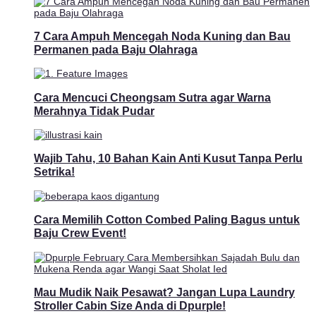
7 Cara Ampuh Mencegah Noda Kuning dan Bau
Permanen pada Baju Olahraga
Cara Mencuci Cheongsam Sutra agar Warna
Merahnya Tidak Pudar
Wajib Tahu, 10 Bahan Kain Anti Kusut Tanpa Perlu
Setrika!
Cara Memilih Cotton Combed Paling Bagus untuk
Baju Crew Event!
Mau Mudik Naik Pesawat? Jangan Lupa Laundry
Stroller Cabin Size Anda di Dpurple!