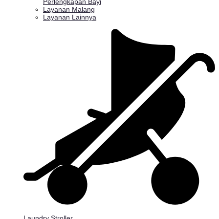
Perlengkapan Bayi
Layanan Malang
Layanan Lainnya
Laundry Stroller