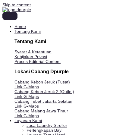
Skip to content
Home
Tentang Kami
Tentang Kami
Syarat & Ketentuan
Kebijakan Privasi
Proses Editorial Content
Lokasi Cabang Dpurple
Cabang Kebon Jeruk (Pusat)
Link G-Maps
Cabang Kebon Jeruk 2 (Outlet)
Link G-Maps
Cabang Tebet Jakarta Selatan
Link G-Maps
Cabang Malang Jawa Timur
Link G-Maps
Layanan Kami
Jasa Laundry Stroller
Perlengkapan Bayi
Laundry Tamu Hotel