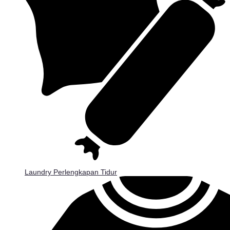
Laundry Perlengkapan Tidur