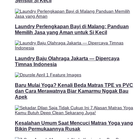
Sensitif Si Kecil
Laundry Perlengkapan Bayi di Malang: Panduan
Memilih Jasa yang Aman untuk Si Kecil
Laundry Baju Olahraga Jakarta — Dipercaya
Timnas Indonesia
Baru Mulai Yoga? Kenali Beda Matras TPE vs PVC
dan Cara Merawatnya Biar Kamarmu Nggak Bau
Apek
Kesalahan Umum Saat Mencuci Matras Yoga yang
Bikin Permukaannya Rusak