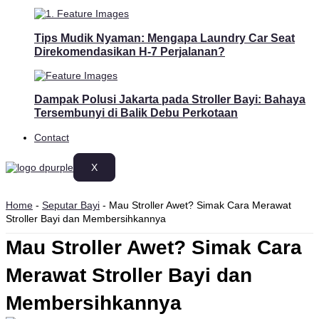
Tips Mudik Nyaman: Mengapa Laundry Car Seat
Direkomendasikan H-7 Perjalanan?
Dampak Polusi Jakarta pada Stroller Bayi: Bahaya
Tersembunyi di Balik Debu Perkotaan
Contact
X
Home
-
Seputar Bayi
-
Mau Stroller Awet? Simak Cara Merawat
Stroller Bayi dan Membersihkannya
Mau Stroller Awet? Simak Cara
Merawat Stroller Bayi dan
Membersihkannya