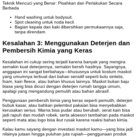
Teknik Mencuci yang Benar: Pisahkan dan Perlakukan Secara
Berbeda
Hand washing untuk bodysuit.
Spot cleaning untuk noda kecil.
Bagian kepala dan kaki dibersihkan permukaannya saja,
tanpa direndam.
Kesalahan 3: Menggunakan Deterjen dan
Pembersih Kimia yang Keras
Kesalahan ini cukup sering terjadi karena banyak yang mengira
semakin kuat deterjennya, semakin bersih hasilnya. Sayangnya,
anggapan ini sangat berbahaya—khususnya untuk kostum maskot
yang umumnya terbuat dari bahan sensitif seperti bulu sintetis,
foam, kain fleece, atau bahan khusus lainnya. Maskot bukan baju
biasa yang bisa dicuci dengan deterjen rumah tangga umum,
apalagi yang mengandung pemutih atau bahan abrasif.
Penggunaan pembersih kimia yang keras seperti pemutih, deterjen
bubuk kasar, atau bahkan pelembut pakaian bisa menyebabkan
kerusakan serius. Warna bisa pudar atau berubah, serat kain bisa
jadi rapuh dan mudah robek, serta aksesori tambahan pada maskot
seperti mata atau logo bisa ikut rusak karena reaksi bahan kimia.
Kalau kamu sayang dengan investasi maskot kamu—yang bisa jadi
nilainya jutaan hingga puluhan juta rupiah—penggunaan produk