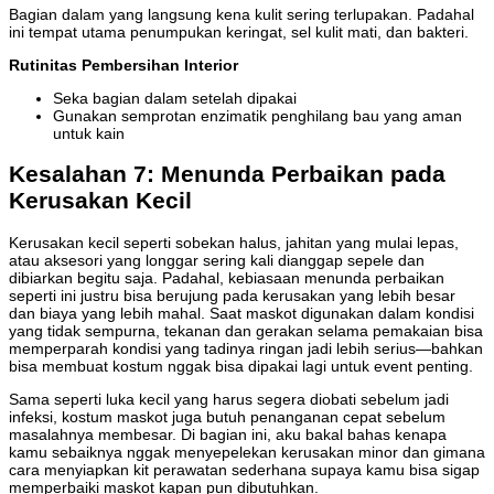
Bagian dalam yang langsung kena kulit sering terlupakan. Padahal
ini tempat utama penumpukan keringat, sel kulit mati, dan bakteri.
Rutinitas Pembersihan Interior
Seka bagian dalam setelah dipakai
Gunakan semprotan enzimatik penghilang bau yang aman
untuk kain
Kesalahan 7: Menunda Perbaikan pada
Kerusakan Kecil
Kerusakan kecil seperti sobekan halus, jahitan yang mulai lepas,
atau aksesori yang longgar sering kali dianggap sepele dan
dibiarkan begitu saja. Padahal, kebiasaan menunda perbaikan
seperti ini justru bisa berujung pada kerusakan yang lebih besar
dan biaya yang lebih mahal. Saat maskot digunakan dalam kondisi
yang tidak sempurna, tekanan dan gerakan selama pemakaian bisa
memperparah kondisi yang tadinya ringan jadi lebih serius—bahkan
bisa membuat kostum nggak bisa dipakai lagi untuk event penting.
Sama seperti luka kecil yang harus segera diobati sebelum jadi
infeksi, kostum maskot juga butuh penanganan cepat sebelum
masalahnya membesar. Di bagian ini, aku bakal bahas kenapa
kamu sebaiknya nggak menyepelekan kerusakan minor dan gimana
cara menyiapkan kit perawatan sederhana supaya kamu bisa sigap
memperbaiki maskot kapan pun dibutuhkan.