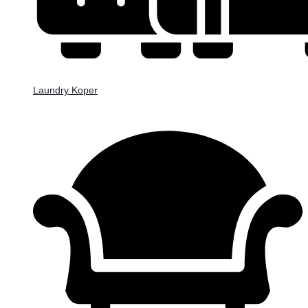
Laundry Koper