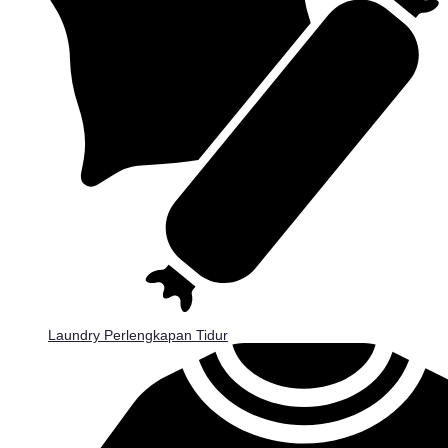
Laundry Perlengkapan Tidur