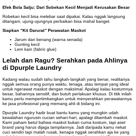
Efek Bola Salju: Dari Sobekan Kecil Menjadi Kerusakan Besar
Robekan kecil bisa melebar saat dipakai. Kalau nggak langsung
ditangani, ujung-ujungnya perbaikan bisa mahal banget.
Siapkan “Kit Darurat” Perawatan Maskot
Jarum dan benang (warna senada)
Gunting kecil
Lem kain (fabric glue)
Lelah dan Ragu? Serahkan pada Ahlinya
di Dpurple Laundry
Kadang walau sudah tahu langkah-langkah yang benar, realitanya
nggak semua orang punya waktu, tenaga, atau tempat yang ideal
untuk ngerawat maskot dengan maksimal. Apalagi kalau kostumnya
besar, bahannya sensitif, dan butuh perlakuan khusus. Di titik inilah
kamu perlu mempertimbangkan untuk menyerahkan perawatannya
ke jasa profesional yang memang ahli di bidang ini.
Dpurple Laundry hadir buat bantu kamu yang mungkin udah
kewalahan ngurusin cucian sehari-hari, apalagi ditambah maskot.
Kami paham betul bahwa maskot bukan cuma kostum, tapi aset
brand yang harus dijaga tampilannya. Jadi daripada kamu nekat
cuci sendiri tapi malah rusak, kenapa nggak serahkan aja ke yang