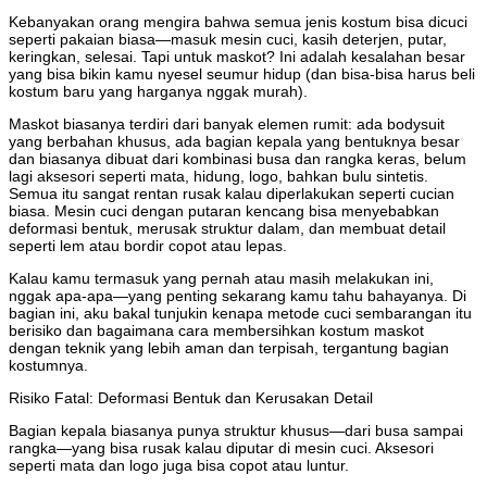
Kebanyakan orang mengira bahwa semua jenis kostum bisa dicuci
seperti pakaian biasa—masuk mesin cuci, kasih deterjen, putar,
keringkan, selesai. Tapi untuk maskot? Ini adalah kesalahan besar
yang bisa bikin kamu nyesel seumur hidup (dan bisa-bisa harus beli
kostum baru yang harganya nggak murah).
Maskot biasanya terdiri dari banyak elemen rumit: ada bodysuit
yang berbahan khusus, ada bagian kepala yang bentuknya besar
dan biasanya dibuat dari kombinasi busa dan rangka keras, belum
lagi aksesori seperti mata, hidung, logo, bahkan bulu sintetis.
Semua itu sangat rentan rusak kalau diperlakukan seperti cucian
biasa. Mesin cuci dengan putaran kencang bisa menyebabkan
deformasi bentuk, merusak struktur dalam, dan membuat detail
seperti lem atau bordir copot atau lepas.
Kalau kamu termasuk yang pernah atau masih melakukan ini,
nggak apa-apa—yang penting sekarang kamu tahu bahayanya. Di
bagian ini, aku bakal tunjukin kenapa metode cuci sembarangan itu
berisiko dan bagaimana cara membersihkan kostum maskot
dengan teknik yang lebih aman dan terpisah, tergantung bagian
kostumnya.
Risiko Fatal: Deformasi Bentuk dan Kerusakan Detail
Bagian kepala biasanya punya struktur khusus—dari busa sampai
rangka—yang bisa rusak kalau diputar di mesin cuci. Aksesori
seperti mata dan logo juga bisa copot atau luntur.