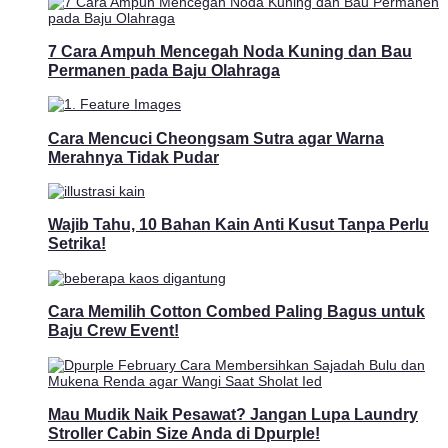
7 Cara Ampuh Mencegah Noda Kuning dan Bau
Permanen pada Baju Olahraga
Cara Mencuci Cheongsam Sutra agar Warna
Merahnya Tidak Pudar
Wajib Tahu, 10 Bahan Kain Anti Kusut Tanpa Perlu
Setrika!
Cara Memilih Cotton Combed Paling Bagus untuk
Baju Crew Event!
Mau Mudik Naik Pesawat? Jangan Lupa Laundry
Stroller Cabin Size Anda di Dpurple!