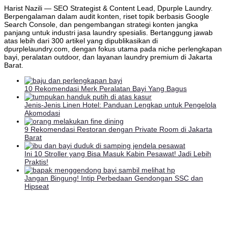
Harist Nazili — SEO Strategist & Content Lead, Dpurple Laundry.
Berpengalaman dalam audit konten, riset topik berbasis Google
Search Console, dan pengembangan strategi konten jangka
panjang untuk industri jasa laundry spesialis. Bertanggung jawab
atas lebih dari 300 artikel yang dipublikasikan di
dpurplelaundry.com, dengan fokus utama pada niche perlengkapan
bayi, peralatan outdoor, dan layanan laundry premium di Jakarta
Barat.
10 Rekomendasi Merk Peralatan Bayi Yang Bagus
Jenis-Jenis Linen Hotel: Panduan Lengkap untuk Pengelola
Akomodasi
9 Rekomendasi Restoran dengan Private Room di Jakarta
Barat
Ini 10 Stroller yang Bisa Masuk Kabin Pesawat! Jadi Lebih
Praktis!
Jangan Bingung! Intip Perbedaan Gendongan SSC dan
Hipseat