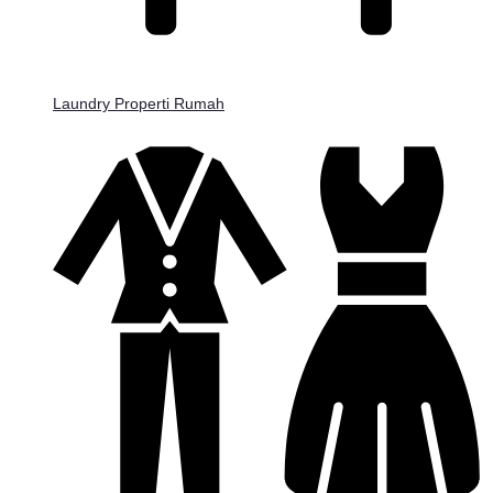
Laundry Properti Rumah