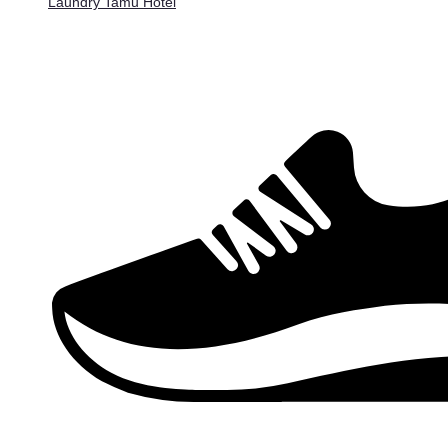
Laundry Tamu Hotel