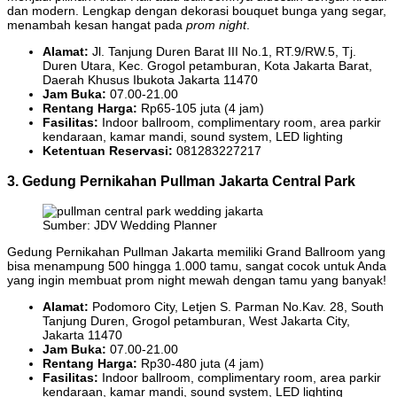
dan modern. Lengkap dengan dekorasi bouquet bunga yang segar,
menambah kesan hangat pada
prom night
.
Alamat:
Jl. Tanjung Duren Barat III No.1, RT.9/RW.5, Tj.
Duren Utara, Kec. Grogol petamburan, Kota Jakarta Barat,
Daerah Khusus Ibukota Jakarta 11470
Jam Buka:
07.00-21.00
Rentang Harga:
Rp65-105 juta (4 jam)
Fasilitas:
Indoor ballroom, complimentary room, area parkir
kendaraan, kamar mandi, sound system, LED lighting
Ketentuan Reservasi:
081283227217
3.
Gedung Pernikahan Pullman Jakarta Central Park
Sumber: JDV Wedding Planner
Gedung Pernikahan Pullman Jakarta memiliki Grand Ballroom yang
bisa menampung 500 hingga 1.000 tamu, sangat cocok untuk Anda
yang ingin membuat prom night mewah dengan tamu yang banyak!
​​​​​​​Alamat:
Podomoro City, Letjen S. Parman No.Kav. 28, South
Tanjung Duren, Grogol petamburan, West Jakarta City,
Jakarta 11470
Jam Buka:
07.00-21.00
Rentang Harga:
Rp30-480 juta (4 jam)
Fasilitas:
Indoor ballroom, complimentary room, area parkir
kendaraan, kamar mandi, sound system, LED lighting