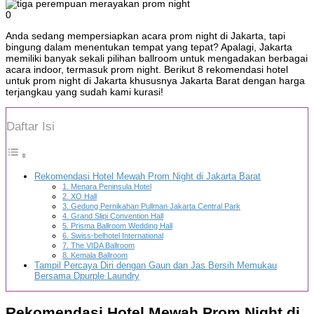
0
Anda sedang mempersiapkan acara prom night di Jakarta, tapi
bingung dalam menentukan tempat yang tepat? Apalagi, Jakarta
memiliki banyak sekali pilihan ballroom untuk mengadakan berbagai
acara indoor, termasuk prom night. Berikut 8 rekomendasi hotel
untuk prom night di Jakarta khususnya Jakarta Barat dengan harga
terjangkau yang sudah kami kurasi!
Daftar Isi
Rekomendasi Hotel Mewah Prom Night di Jakarta Barat
1. Menara Peninsula Hotel
2. XO Hall
3. Gedung Pernikahan Pullman Jakarta Central Park
4. Grand Slipi Convention Hall
5. Prisma Ballroom Wedding Hall
6. Swiss-belhotel International
7. The VIDA Ballroom
8. Kemala Ballroom
Tampil Percaya Diri dengan Gaun dan Jas Bersih Memukau
Bersama Dpurple Laundry
Rekomendasi Hotel Mewah Prom Night di