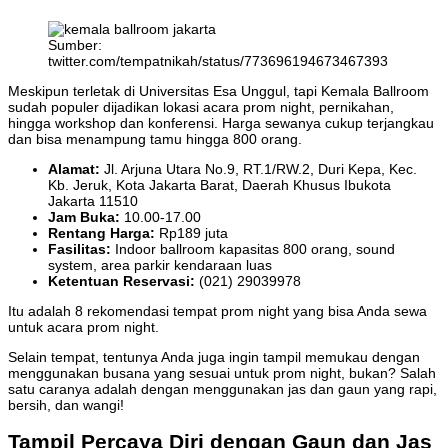
Sumber:
twitter.com/tempatnikah/status/773696194673467393
Meskipun terletak di Universitas Esa Unggul, tapi Kemala Ballroom
sudah populer dijadikan lokasi acara prom night, pernikahan,
hingga workshop dan konferensi. Harga sewanya cukup terjangkau
dan bisa menampung tamu hingga 800 orang.
Alamat:
Jl. Arjuna Utara No.9, RT.1/RW.2, Duri Kepa, Kec.
Kb. Jeruk, Kota Jakarta Barat, Daerah Khusus Ibukota
Jakarta 11510
Jam Buka:
10.00-17.00
Rentang Harga:
Rp189 juta
Fasilitas:
Indoor ballroom kapasitas 800 orang, sound
system, area parkir kendaraan luas
Ketentuan Reservasi:
(021) 29039978
Itu adalah 8 rekomendasi tempat prom night yang bisa Anda sewa
untuk acara prom night.
Selain tempat, tentunya Anda juga ingin tampil memukau dengan
menggunakan busana yang sesuai untuk prom night, bukan? Salah
satu caranya adalah dengan menggunakan jas dan gaun yang rapi,
bersih, dan wangi!
Tampil Percaya Diri dengan Gaun dan Jas