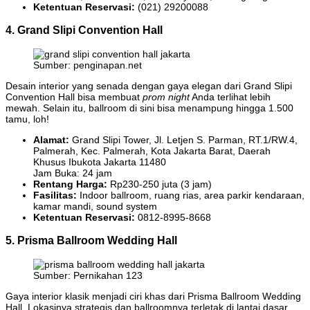
Ketentuan Reservasi:
(021) 29200088
4.
Grand Slipi Convention Hall
Sumber: penginapan.net
Desain interior yang senada dengan gaya elegan dari Grand Slipi
Convention Hall bisa membuat
prom night
Anda terlihat lebih
mewah. Selain itu, ballroom di sini bisa menampung hingga 1.500
tamu, loh!
Alamat:
Grand Slipi Tower, Jl. Letjen S. Parman, RT.1/RW.4,
Palmerah, Kec. Palmerah, Kota Jakarta Barat, Daerah
Khusus Ibukota Jakarta 11480
Jam Buka: 24 jam
Rentang Harga:
Rp230-250 juta (3 jam)
Fasilitas:
Indoor ballroom, ruang rias, area parkir kendaraan,
kamar mandi, sound system
Ketentuan Reservasi:
0812-8995-8668
5.
Prisma Ballroom Wedding Hall
Sumber: Pernikahan 123
Gaya interior klasik menjadi ciri khas dari Prisma Ballroom Wedding
Hall. Lokasinya strategis dan ballroomnya terletak di lantai dasar,