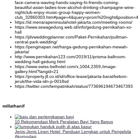
face-camera-waving-hands-saying-hi-friends-coming-
beautiful-asian-ladies-love-alcohol-drinking-champagne-wine-
nightclub-enjoy-music-group-happy-women-
club_32860303.htm#page=4&query=prom%20night&position=4
https://id.menarapeninsulahotel-jakarta.com/meeting-rooms/
https://www.sewagedung.web.id/info/gedung-pernikahan-xo-
hall
https://jdvweddingplanner.com/Paket-Pernikahan/pullman-
central-park-wedding/
https://penginapan.net/harga-gedung-pernikahan-mewah-
jakarta/
http://www.pernikahan123.com/2019/11/prisma-ballroom-
wedding-hall-gedung.html
https://www.swiss-belhotel.com/x,1004,2359,/image-
gallery.html?langid=21
https://property.jll.co.id/id/office-lease/jakarta-barat/kebon-
jeruk/the-vida-idn-p-0018sd
https://twitter.com/tempatnikah/status/773696194673467393
millathanif
10 Rekomendasi Merk Peralatan Bayi Yang Bagus
Jenis-Jenis Linen Hotel: Panduan Lengkap untuk Pengelola
Akomodasi