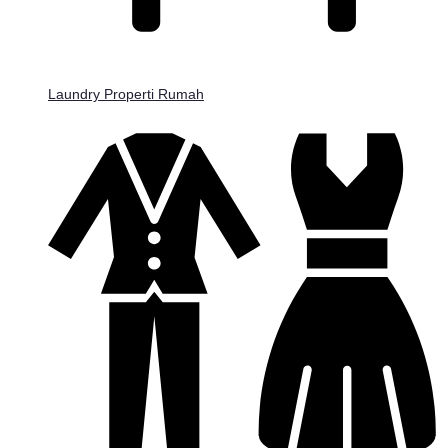
Laundry Properti Rumah