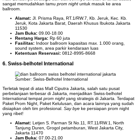
sangat memudahkan tamu
prom night
untuk masuk ke area
ballroom.
​​​​​​​​​​Alamat:
Jl. Prisma Raya, RT.1/RW.7, Kb. Jeruk, Kec. Kb.
Jeruk, Kota Jakarta Barat, Daerah Khusus Ibukota Jakarta
11530
Jam Buka:
09.00-18.00
Rentang Harga:
Rp 60 juta
Fasilitas:
Indoor ballroom kapasitas max. 1.000 orang,
sound system, area parkir kendaraan luas
Ketentuan Reservasi:
0812-8995-8668
6.
Swiss-belhotel International
Sumber: Swiss-Belhotel International
Terletak tepat di atas Mall Ciputra Jakarta, salah satu pusat
perbelanjaan terbesar di Jakarta, menjadikan Swiss-belhotel
International tempat
prom night
yang strategis di Jakarta. Terdapat
Paket Prom Night, Paket Kelulusan, dan acara lainnya yang sudah
disiapkan oleh tim profesional.
Say bye
ke persiapan prom night
yang ribet!
Alamat:
Letjen S. Parman St No.11, RT.11/RW.1, North
Tanjung Duren, Grogol petamburan, West Jakarta City,
Jakarta 11470
Jam Buka:
07.00-21.00