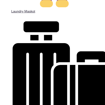
Laundry Maskot