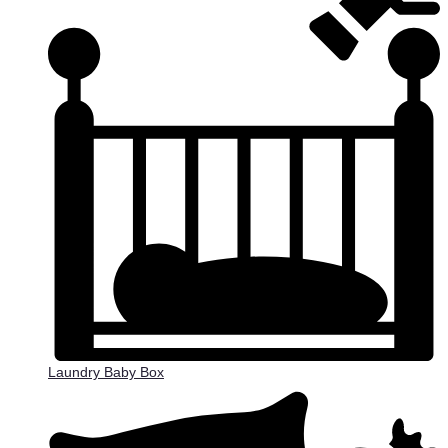
Laundry Baby Box