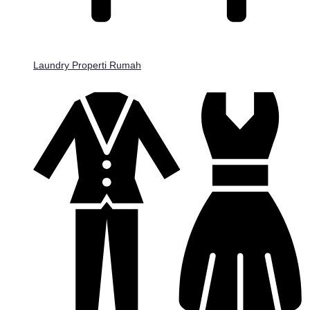
Laundry Properti Rumah