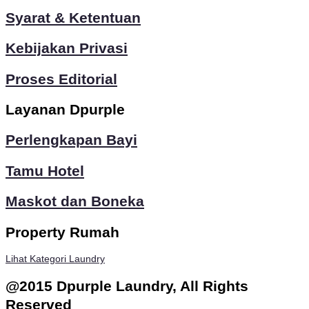
Syarat & Ketentuan
Kebijakan Privasi
Proses Editorial
Layanan Dpurple
Perlengkapan Bayi
Tamu Hotel
Maskot dan Boneka
Property Rumah
Lihat Kategori Laundry
@2015 Dpurple Laundry, All Rights
Reserved