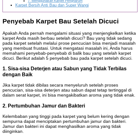
7. Menggunakan Karpet Pengharum
Karpet Bersih Anti Bau dan Super Wangi
Penyebab Karpet Bau Setelah Dicuci
Apakah Anda pernah mengalami situasi yang menjengkelkan ketika
karpet Anda masih berbau setelah dicuci? Bau yang tidak sedang
pada karpet setelah melalui prose pencucian bisa menjadi masalah
yang membuat frustasi. Untuk mengatasi masalah ini, Anda harus
memahami penyebab-penyebab di balik bau yang setelah karpet
dicuci. Berikut adalah 5 penyebab bau pada karpet setelah dicuci.
1. Sisa-sisa Deterjen atau Sabun yang Tidak Terbilas
dengan Baik
Jika karpet tidak dibilas secara menyeluruh setelah proses
pencucian, sisa-sisa deterjen atau sabun dapat tetap tertinggal di
dalam serat karpet, ini bisa mengakibatkan aroma yang tidak enak.
2. Pertumbuhan Jamur dan Bakteri
Kelembaban yang tinggi pada karpet yang belum kering dengan
sempurna dapat menciptakan pertumbuhan jamur dan bakteri.
Jamur dan bakteri ini dapat menghasilkan aroma yang tidak
diinginkan.