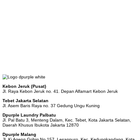
Kebon Jeruk (Pusat)
Jl. Raya Kebon Jeruk no. 41. Depan Alfamart Kebon Jeruk
Tebet Jakarta Selatan
Jl. Asem Baris Raya no. 37 Gedung Ungu Kuning
Dpurple Laundry Palbatu
Jl. Pal Batu 3, Menteng Dalam, Kec. Tebet, Kota Jakarta Selatan,
Daerah Khusus Ibukota Jakarta 12870
Dpurple Malang
Jl. Ki Ageng Gribig No.157, Lesanpuro, Kec. Kedungkandang, Kota