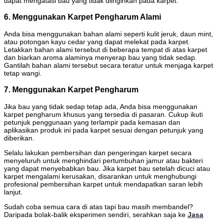
dapat mengatasi bau yang tidak diinginkan pada karpet.
6. Menggunakan Karpet Pengharum Alami
Anda bisa menggunakan bahan alami seperti kulit jeruk, daun mint,
atau potongan kayu cedar yang dapat melekat pada karpet.
Letakkan bahan alami tersebut di beberapa tempat di atas karpet
dan biarkan aroma alaminya menyerap bau yang tidak sedap.
Gantilah bahan alami tersebut secara teratur untuk menjaga karpet
tetap wangi.
7. Menggunakan Karpet Pengharum
Jika bau yang tidak sedap tetap ada, Anda bisa menggunakan
karpet pengharum khusus yang tersedia di pasaran. Cukup ikuti
petunjuk penggunaan yang terlampir pada kemasan dan
aplikasikan produk ini pada karpet sesuai dengan petunjuk yang
diberikan.
Selalu lakukan pembersihan dan pengeringan karpet secara
menyeluruh untuk menghindari pertumbuhan jamur atau bakteri
yang dapat menyebabkan bau. Jika karpet bau setelah dicuci atau
karpet mengalami kerusakan, disarankan untuk menghubungi
profesional pembersihan karpet untuk mendapatkan saran lebih
lanjut.
Sudah coba semua cara di atas tapi bau masih membandel?
Daripada bolak-balik eksperimen sendiri, serahkan saja ke
Jasa