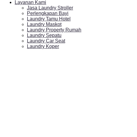
Layanan Kami
Jasa Laundry Stroller
Perlengkapan Bayi
Laundry Tamu Hotel
Laundry Maskot
Laundry Property Rumah
Laundry Sepatu
Laundry Car Seat
Laundry Koper