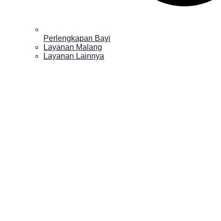
Perlengkapan Bayi
Layanan Malang
Layanan Lainnya