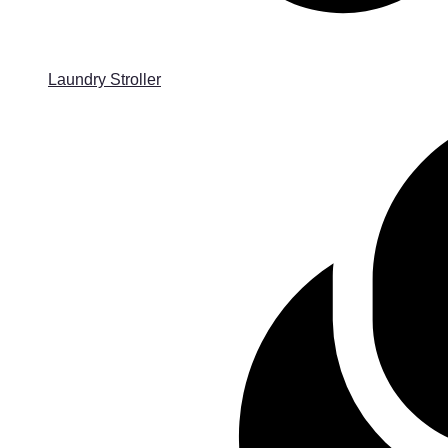
Laundry Stroller