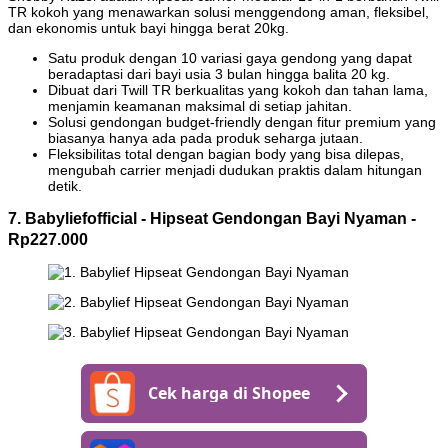
TR kokoh yang menawarkan solusi menggendong aman, fleksibel,
dan ekonomis untuk bayi hingga berat 20kg.
Satu produk dengan 10 variasi gaya gendong yang dapat
beradaptasi dari bayi usia 3 bulan hingga balita 20 kg.
Dibuat dari Twill TR berkualitas yang kokoh dan tahan lama,
menjamin keamanan maksimal di setiap jahitan.
Solusi gendongan budget-friendly dengan fitur premium yang
biasanya hanya ada pada produk seharga jutaan.
Fleksibilitas total dengan bagian body yang bisa dilepas,
mengubah carrier menjadi dudukan praktis dalam hitungan
detik.
7. Babyliefofficial - Hipseat Gendongan Bayi Nyaman -
Rp227.000
Cek harga di Shopee