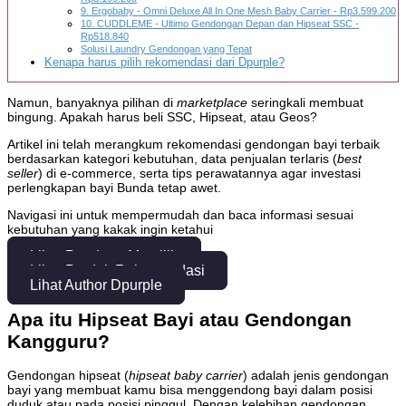
9. Ergobaby - Omni Deluxe All In One Mesh Baby Carrier - Rp3.599.200
10. CUDDLEME - Ultimo Gendongan Depan dan Hipseat SSC -
Rp518.840
Solusi Laundry Gendongan yang Tepat
Kenapa harus pilih rekomendasi dari Dpurple?
Namun, banyaknya pilihan di
marketplace
seringkali membuat
bingung. Apakah harus beli SSC, Hipseat, atau Geos?
Artikel ini telah merangkum rekomendasi gendongan bayi terbaik
berdasarkan kategori kebutuhan, data penjualan terlaris (
best
seller
) di e-commerce, serta tips perawatannya agar investasi
perlengkapan bayi Bunda tetap awet.
Navigasi ini untuk mempermudah dan baca informasi sesuai
kebutuhan yang kakak ingin ketahui
Lihat Panduan Memilih
Lihat Produk Rekomendasi
Lihat Author Dpurple
Apa itu Hipseat Bayi atau Gendongan
Kangguru?
Gendongan hipseat (
hipseat baby carrier
) adalah jenis gendongan
bayi yang membuat kamu bisa menggendong bayi dalam posisi
duduk atau pada posisi pinggul. Dengan kelebihan gendongan