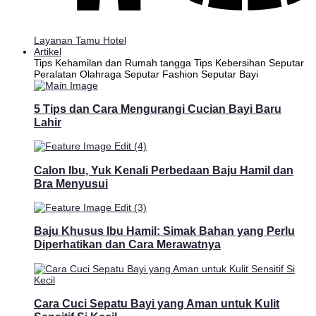
Layanan Tamu Hotel
Artikel
Tips Kehamilan dan Rumah tangga
Tips Kebersihan
Seputar
Peralatan Olahraga
Seputar Fashion
Seputar Bayi
5 Tips dan Cara Mengurangi Cucian Bayi Baru
Lahir
Calon Ibu, Yuk Kenali Perbedaan Baju Hamil dan
Bra Menyusui
Baju Khusus Ibu Hamil: Simak Bahan yang Perlu
Diperhatikan dan Cara Merawatnya
Cara Cuci Sepatu Bayi yang Aman untuk Kulit