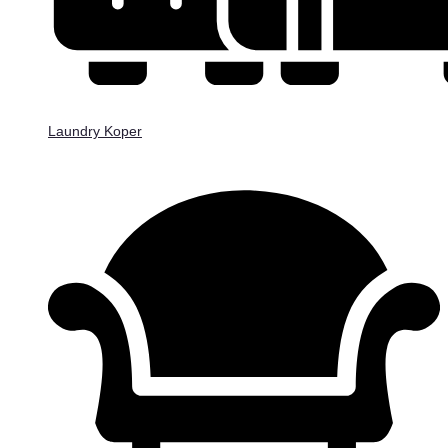
Laundry Koper