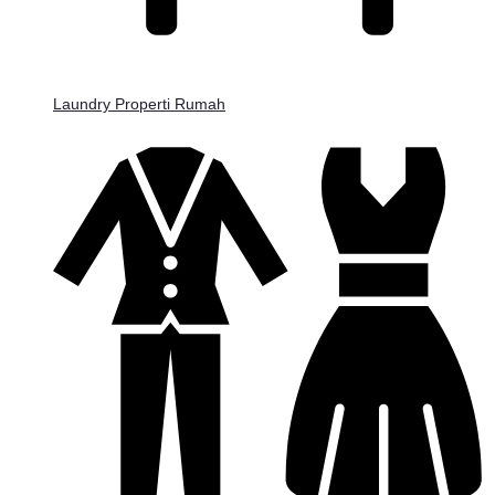
Laundry Properti Rumah