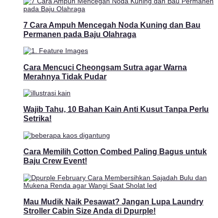
7 Cara Ampuh Mencegah Noda Kuning dan Bau
Permanen pada Baju Olahraga
Cara Mencuci Cheongsam Sutra agar Warna
Merahnya Tidak Pudar
Wajib Tahu, 10 Bahan Kain Anti Kusut Tanpa Perlu
Setrika!
Cara Memilih Cotton Combed Paling Bagus untuk
Baju Crew Event!
Mau Mudik Naik Pesawat? Jangan Lupa Laundry
Stroller Cabin Size Anda di Dpurple!