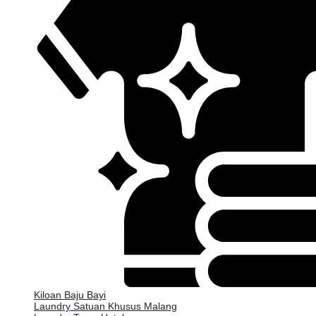
Kiloan Baju Bayi
Laundry Satuan Khusus Malang