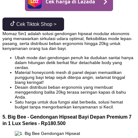
Cek harga di Lazada
Cek Tiktok Shop >
Momaz 5in1 adalah solusi gendongan hipseat modular ekonomis
yang menawarkan sirkulasi udara optimal, fleksibilitas mode lepas-
pasang, serta distribusi beban ergonomis hingga 20kg untuk
kenyamanan orang tua dan bayi.
Ubah mode dari gendongan penuh ke dudukan santai hanya
dalam hitungan detik berkat fitur detachable body yang
cerdas.
Material honeycomb mesh di panel depan memastikan
punggung bayi tetap sejuk diterpa angin, selamat tinggal
biang keringat!
Desain distribusi beban ergonomis yang membuat
menggendong balita 20kg terasa seringan kapas di bahu
Anda.
Satu harga untuk dua fungsi alat berbeda, solusi hemat
budget tanpa mengorbankan kenyamanan si Kecil.
5. Big Bee - Gendongan Hipseat Bayi Depan Premium 7
in 1 Lux Series - Rp180.500