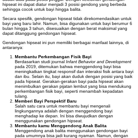
hipseat ini dapat diatur menjadi 3 posisi gendong yang berbeda
sehingga cocok untuk bayi hingga balita.
Secara spesifik, gendongan hipseat tidak direkomendasikan untuk
bayi yang baru lahir. Namun, bisa digunakan untuk bayi berumur 6
bulan hingga 3 tahun, disesuaikan dengan berat maksimal yang
dapat ditanggung gendongan hipseat.
Gendongan hipseat ini pun memiliki berbagai manfaat lainnya, di
antaranya:
Membantu Perkembangan Fisik Bayi
Berdasarkan studi journal
Infant Behavior and Development
pada 2019, ditemukan bahwa menggendong bayi bisa
meningkatkan tingkat responsif dan interaksi fisik antara bayi
dan ibu. Selain itu, bayi akan duduk dengan posisi yang baik
pada hipseat. Gerakan-gerakan bayi pada hipseat akan
menimbulkan gerakan pijatan lembut yang bisa mendukung
perkembangan fisik bayi, seperti menambah kepadatan
tulang.
Memberi Bayi Perspektif Baru
Salah satu cara untuk membantu bayi mengenali
lingkungannya adalah dengan menggendong bayi
menghadap ke depan. Ini bisa diwujudkan dengan
menggunakan gendongan hipseat.
Membantu kamu Menggendong Anak Balita
Menggendong anak balita menggunakan gendongan bayi
pada umumnya bisa jadi kurang nyaman. Namun, dengan