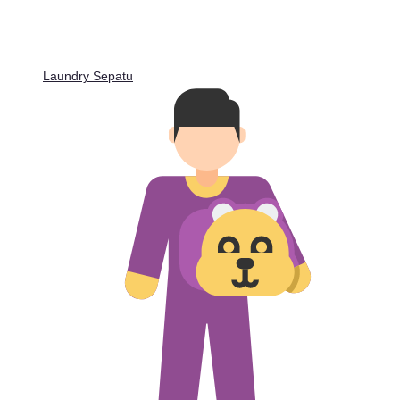
Laundry Sepatu