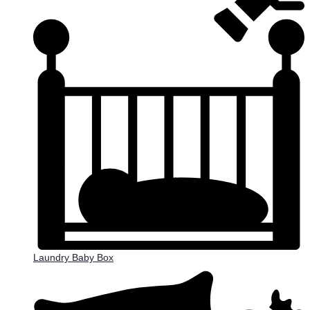
Laundry Baby Box