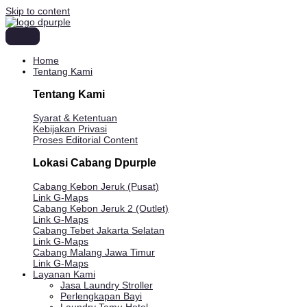
Skip to content
Home
Tentang Kami
Tentang Kami
Syarat & Ketentuan
Kebijakan Privasi
Proses Editorial Content
Lokasi Cabang Dpurple
Cabang Kebon Jeruk (Pusat)
Link G-Maps
Cabang Kebon Jeruk 2 (Outlet)
Link G-Maps
Cabang Tebet Jakarta Selatan
Link G-Maps
Cabang Malang Jawa Timur
Link G-Maps
Layanan Kami
Jasa Laundry Stroller
Perlengkapan Bayi
Laundry Tamu Hotel