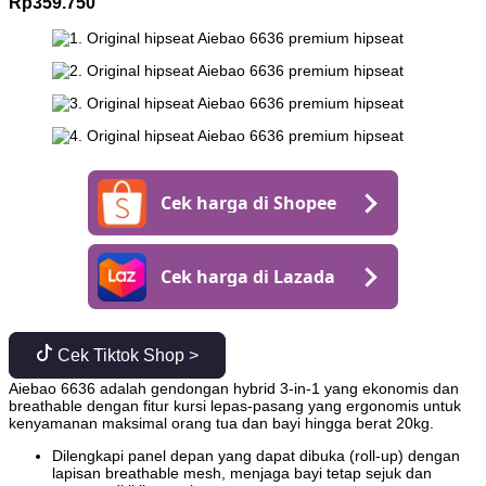
Rp359.750
Cek harga di Shopee
Cek harga di Lazada
Cek Tiktok Shop >
Aiebao 6636 adalah gendongan hybrid 3-in-1 yang ekonomis dan
breathable dengan fitur kursi lepas-pasang yang ergonomis untuk
kenyamanan maksimal orang tua dan bayi hingga berat 20kg.
Dilengkapi panel depan yang dapat dibuka (roll-up) dengan
lapisan breathable mesh, menjaga bayi tetap sejuk dan