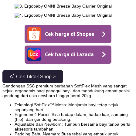
Cek harga di Shopee
Cek harga di Lazada
Cek Tiktok Shop >
Gendongan SSC premium berbahan SoftFlex Mesh yang sangat
sejuk, ergonomis bagi panggul bayi, dan mendukung empat posisi
gendong dari usia newborn hingga berat 20kg.
Teknologi SoftFlex™ Mesh: Menjamin bayi tetap sejuk
sepanjang hari.
Ergonomi 4 Posisi: Bisa hadap dalam, hadap luar, samping
(hip), dan gendong belakang.
Adjustable dari Newborn: Tumbuh bersama bayi tanpa perlu
aksesoris tambahan.
Padding Bahu Nyaman: Busa tebal yang empuk untuk