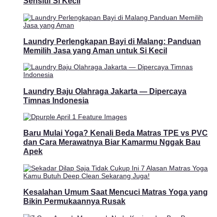
Sensitif Si Kecil
Laundry Perlengkapan Bayi di Malang: Panduan
Memilih Jasa yang Aman untuk Si Kecil
Laundry Baju Olahraga Jakarta — Dipercaya
Timnas Indonesia
Baru Mulai Yoga? Kenali Beda Matras TPE vs PVC
dan Cara Merawatnya Biar Kamarmu Nggak Bau
Apek
Kesalahan Umum Saat Mencuci Matras Yoga yang
Bikin Permukaannya Rusak