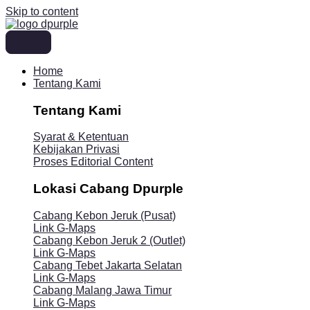
Skip to content
Home
Tentang Kami
Tentang Kami
Syarat & Ketentuan
Kebijakan Privasi
Proses Editorial Content
Lokasi Cabang Dpurple
Cabang Kebon Jeruk (Pusat)
Link G-Maps
Cabang Kebon Jeruk 2 (Outlet)
Link G-Maps
Cabang Tebet Jakarta Selatan
Link G-Maps
Cabang Malang Jawa Timur
Link G-Maps