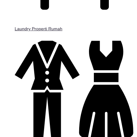
Laundry Properti Rumah