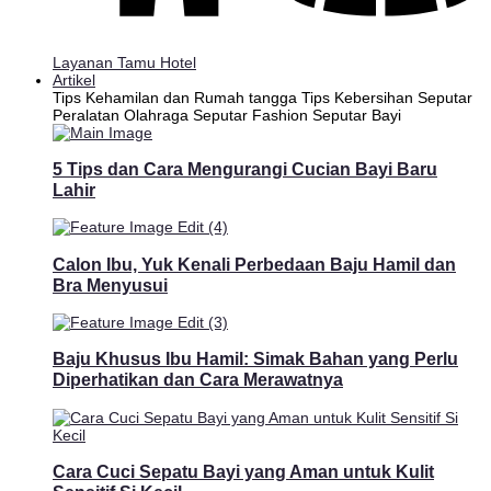
Layanan Tamu Hotel
Artikel
Tips Kehamilan dan Rumah tangga
Tips Kebersihan
Seputar
Peralatan Olahraga
Seputar Fashion
Seputar Bayi
5 Tips dan Cara Mengurangi Cucian Bayi Baru
Lahir
Calon Ibu, Yuk Kenali Perbedaan Baju Hamil dan
Bra Menyusui
Baju Khusus Ibu Hamil: Simak Bahan yang Perlu
Diperhatikan dan Cara Merawatnya
Cara Cuci Sepatu Bayi yang Aman untuk Kulit