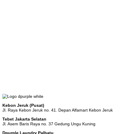
Kebon Jeruk (Pusat)
Jl. Raya Kebon Jeruk no. 41. Depan Alfamart Kebon Jeruk
Tebet Jakarta Selatan
Jl. Asem Baris Raya no. 37 Gedung Ungu Kuning
Dpurple Laundry Palbatu