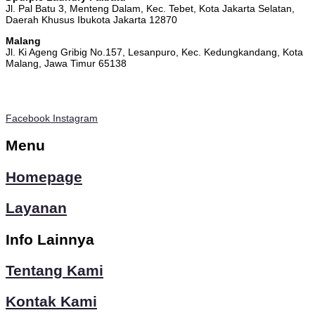
Jl. Pal Batu 3, Menteng Dalam, Kec. Tebet, Kota Jakarta Selatan,
Daerah Khusus Ibukota Jakarta 12870
Malang
Jl. Ki Ageng Gribig No.157, Lesanpuro, Kec. Kedungkandang, Kota
Malang, Jawa Timur 65138
Facebook
Instagram
Menu
Homepage
Layanan
Info Lainnya
Tentang Kami
Kontak Kami