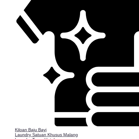
Kiloan Baju Bayi
Laundry Satuan Khusus Malang