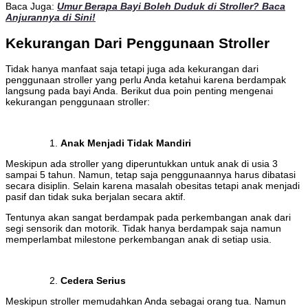
Baca Juga:
Umur Berapa Bayi Boleh Duduk di Stroller? Baca
Anjurannya di Sini!
Kekurangan Dari Penggunaan Stroller
Tidak hanya manfaat saja tetapi juga ada kekurangan dari
penggunaan stroller yang perlu Anda ketahui karena berdampak
langsung pada bayi Anda. Berikut dua poin penting mengenai
kekurangan penggunaan stroller:
Anak Menjadi Tidak Mandiri
Meskipun ada stroller yang diperuntukkan untuk anak di usia 3
sampai 5 tahun. Namun, tetap saja penggunaannya harus dibatasi
secara disiplin. Selain karena masalah obesitas tetapi anak menjadi
pasif dan tidak suka berjalan secara aktif.
Tentunya akan sangat berdampak pada perkembangan anak dari
segi sensorik dan motorik. Tidak hanya berdampak saja namun
memperlambat milestone perkembangan anak di setiap usia.
Cedera Serius
Meskipun stroller memudahkan Anda sebagai orang tua. Namun