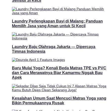
Sensitif Si Kecil
Laundry Perlengkapan Bayi di Malang: Panduan
Memilih Jasa yang Aman untuk Si Kecil
Laundry Baju Olahraga Jakarta — Dipercaya
Timnas Indonesia
Baru Mulai Yoga? Kenali Beda Matras TPE vs PVC
dan Cara Merawatnya Biar Kamarmu Nggak Bau
Apek
Kesalahan Umum Saat Mencuci Matras Yoga yang
Bikin Permukaannya Rusak