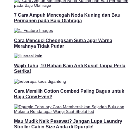
7 Cara Ampuh Mencegah Noda Kuning dan Bau
Permanen pada Baju Olahraga
Cara Mencuci Cheongsam Sutra agar Warna
Merahnya Tidak Pudar
Wajib Tahu, 10 Bahan Kain Anti Kusut Tanpa Perlu
Setrika!
Cara Memilih Cotton Combed Paling Bagus untuk
Baju Crew Event!
Mau Mudik Naik Pesawat? Jangan Lupa Laundry
Stroller Cabin Size Anda di Dpurple!