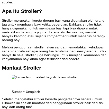
stroller.
Apa Itu Stroller?
Stroller merupakan kereta dorong bayi yang digunakan oleh orang
tua untuk membawa bayi ketika bepergian. Bahkan, stroller tidak
hanya digunakan untuk membawa bayi tapi bisa dipakai untuk
meletakkan barang bayi juga. Karena stroller saat ini, memiliki
banyak kantong atau sejenis
compartment
untuk menaruh barang-
barang bayi.
Melalui penggunaan stroller, akan sangat memudahkan kehidupan
sehari-hari kita sebagai orang tua terutama bagi
new parents
. Tidak
hanya itu saja, stroller juga berfungsi untuk menjaga keamanan dan
kenyamanan bayi anda agar terhindar dari cedera.
Manfaat Stroller
Sumber: Unsplash
Setelah mengetahui stroller beserta pengertiannya secara umum.
Dibawah ini adalah manfaat dari penggunaan stroller baik dari sisi
bayi dan orang tua!