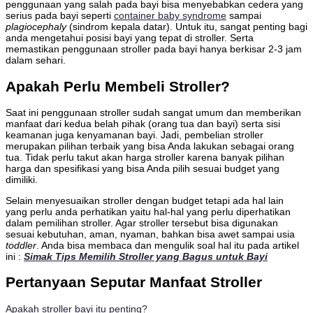
penggunaan yang salah pada bayi bisa menyebabkan cedera yang
serius pada bayi seperti
container baby syndrome
sampai
plagiocephaly
(sindrom kepala datar). Untuk itu, sangat penting bagi
anda mengetahui posisi bayi yang tepat di stroller. Serta
memastikan penggunaan stroller pada bayi hanya berkisar 2-3 jam
dalam sehari.
Apakah Perlu Membeli Stroller?
Saat ini penggunaan stroller sudah sangat umum dan memberikan
manfaat dari kedua belah pihak (orang tua dan bayi) serta sisi
keamanan juga kenyamanan bayi. Jadi, pembelian stroller
merupakan pilihan terbaik yang bisa Anda lakukan sebagai orang
tua. Tidak perlu takut akan harga stroller karena banyak pilihan
harga dan spesifikasi yang bisa Anda pilih sesuai budget yang
dimiliki.
Selain menyesuaikan stroller dengan budget tetapi ada hal lain
yang perlu anda perhatikan yaitu hal-hal yang perlu diperhatikan
dalam pemilihan stroller. Agar stroller tersebut bisa digunakan
sesuai kebutuhan, aman, nyaman, bahkan bisa awet sampai usia
toddler
. Anda bisa membaca dan mengulik soal hal itu pada artikel
ini :
Simak Tips Memilih Stroller yang Bagus untuk Bayi
Pertanyaan Seputar Manfaat Stroller
Apakah stroller bayi itu penting?