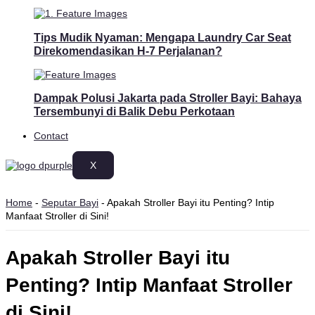
Tips Mudik Nyaman: Mengapa Laundry Car Seat
Direkomendasikan H-7 Perjalanan?
Dampak Polusi Jakarta pada Stroller Bayi: Bahaya
Tersembunyi di Balik Debu Perkotaan
Contact
X
Home
-
Seputar Bayi
-
Apakah Stroller Bayi itu Penting? Intip
Manfaat Stroller di Sini!
Apakah Stroller Bayi itu
Penting? Intip Manfaat Stroller
di Sini!