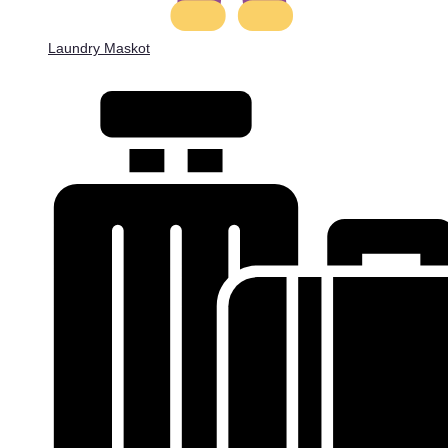
Laundry Maskot