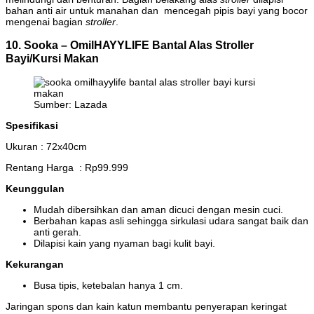
bahan anti air untuk manahan dan mencegah pipis bayi yang bocor
mengenai bagian
stroller
.
10.
Sooka – OmilHAYYLIFE Bantal Alas Stroller
Bayi/Kursi Makan
Sumber: Lazada
Spesifikasi
Ukuran : 72x40cm
Rentang Harga : Rp99.999
Keunggulan
Mudah dibersihkan dan aman dicuci dengan mesin cuci.
Berbahan kapas asli sehingga sirkulasi udara sangat baik dan
anti gerah.
Dilapisi kain yang nyaman bagi kulit bayi.
Kekurangan
Busa tipis, ketebalan hanya 1 cm.
Jaringan spons dan kain katun membantu penyerapan keringat