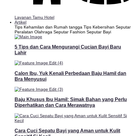
Layanan Tamu Hotel
Artikel
Tips Kehamilan dan Rumah tangga
Tips Kebersihan
Seputar
Peralatan Olahraga
Seputar Fashion
Seputar Bayi
5 Tips dan Cara Mengurangi Cucian Bayi Baru
Lahir
Calon Ibu, Yuk Kenali Perbedaan Baju Hamil dan
Bra Menyusui
Baju Khusus Ibu Hamil: Simak Bahan yang Perlu
Diperhatikan dan Cara Merawatnya
Cara Cuci Sepatu Bayi yang Aman untuk Kulit