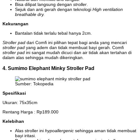
Bisa dilipat langsung dengan
stroller
.
Sejuk dan anti gerah dengan teknologi
High ventilation
breathable dry.
Kekurangan
Bantalan tidak terlalu tebal hanya 2cm.
Stroller pad
dari Comfi ini pilihan tepat bagi anda yang mencari
stroller pad
yang adem dan tidak membuat bayi gerah. Comfi
stroller pad
ini sangat mudah dicuci dan air tidak akan tertahan di
dalam alas sehingga mudah dikeringkan.
4.
Sumimo Elephant Minky Stroller Pad
Sumber: Tokopedia
Spesifikasi
Ukuran: 75x35cm
Rentang Harga : Rp189.000
Kelebihan
Alas stroller ini
hypoallergenic
sehingga aman tidak membuat
bayi iritasi.