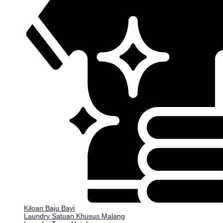
Kiloan Baju Bayi
Laundry Satuan Khusus Malang