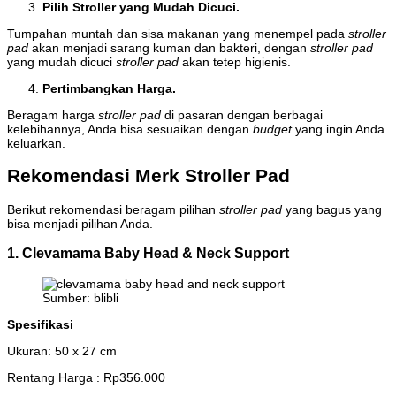
Pilih Stroller yang Mudah Dicuci.
Tumpahan muntah dan sisa makanan yang menempel pada
stroller
pad
akan menjadi sarang kuman dan bakteri, dengan
stroller pad
yang mudah dicuci
stroller pad
akan tetep higienis.
Pertimbangkan Harga.
Beragam harga
stroller pad
di pasaran dengan berbagai
kelebihannya, Anda bisa sesuaikan dengan
budget
yang ingin Anda
keluarkan.
Rekomendasi Merk Stroller Pad
Berikut rekomendasi beragam pilihan
stroller pad
yang bagus yang
bisa menjadi pilihan Anda.
1.
Clevamama Baby Head & Neck Support
Sumber: blibli
Spesifikasi
Ukuran: 50 x 27 cm
Rentang Harga : Rp356.000