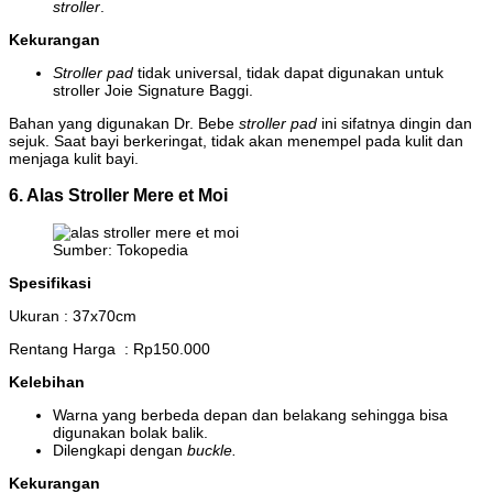
stroller
.
Kekurangan
Stroller pad
tidak universal, tidak dapat digunakan untuk
stroller Joie Signature Baggi.
Bahan yang digunakan Dr. Bebe
stroller pad
ini sifatnya dingin dan
sejuk. Saat bayi berkeringat, tidak akan menempel pada kulit dan
menjaga kulit bayi.
6.
Alas Stroller Mere et Moi
Sumber: Tokopedia
Spesifikasi
Ukuran : 37x70cm
Rentang Harga : Rp150.000
Kelebihan
Warna yang berbeda depan dan belakang sehingga bisa
digunakan bolak balik.
Dilengkapi dengan
buckle.
Kekurangan