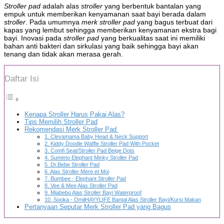
Stroller pad
adalah alas
stroller
yang berbentuk bantalan yang
empuk untuk memberikan kenyamanan saat bayi berada dalam
stroller
. Pada umumnya
merk stroller pad
yang bagus terbuat dari
kapas yang lembut sehingga memberikan kenyamanan ekstra bagi
bayi. Inovasi pada
stroller pad
yang berkualitas saat ini memiliki
bahan anti bakteri dan sirkulasi yang baik sehingga bayi akan
tenang dan tidak akan merasa gerah.
Daftar Isi
Kenapa Stroller Harus Pakai Alas?
Tips Memilih Stroller Pad
Rekomendasi Merk Stroller Pad
1. Clevamama Baby Head & Neck Support
2. Kiddy Doodle Waffle Stroller Pad With Pocket
3. Comfi Seat/Stroller Pad Beige Dots
4. Sumimo Elephant Minky Stroller Pad
5. Dr.Bebe Stroller Pad
6. Alas Stroller Mere et Moi
7. Bumbee - Elephant Stroller Pad
8. Vee & Mee Alas Stroller Pad
9. Miabebo Alas Stroller Bayi Waterproof
10. Sooka - OmilHAYYLIFE Bantal Alas Stroller Bayi/Kursi Makan
Pertanyaan Seputar Merk Stroller Pad yang Bagus