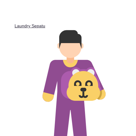
Laundry Sepatu