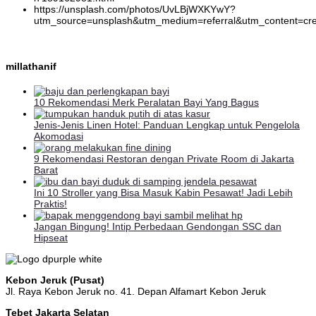
https://unsplash.com/photos/UvLBjWXKYwY?
utm_source=unsplash&utm_medium=referral&utm_content=cre
millathanif
10 Rekomendasi Merk Peralatan Bayi Yang Bagus
Jenis-Jenis Linen Hotel: Panduan Lengkap untuk Pengelola
Akomodasi
9 Rekomendasi Restoran dengan Private Room di Jakarta
Barat
Ini 10 Stroller yang Bisa Masuk Kabin Pesawat! Jadi Lebih
Praktis!
Jangan Bingung! Intip Perbedaan Gendongan SSC dan
Hipseat
Kebon Jeruk (Pusat)
Jl. Raya Kebon Jeruk no. 41. Depan Alfamart Kebon Jeruk
Tebet Jakarta Selatan