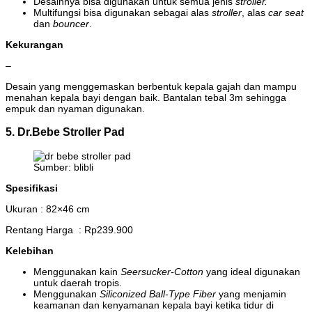
Desainnya bisa digunakan untuk semua jenis
stroller.
Multifungsi bisa digunakan sebagai alas
stroller
, alas
car seat
dan
bouncer
.
Kekurangan
–
Desain yang menggemaskan berbentuk kepala gajah dan mampu
menahan kepala bayi dengan baik. Bantalan tebal 3m sehingga
empuk dan nyaman digunakan.
5.
Dr.Bebe Stroller Pad
Sumber: blibli
Spesifikasi
Ukuran : 82×46 cm
Rentang Harga : Rp239.900
Kelebihan
Menggunakan kain
Seersucker-Cotton
yang ideal digunakan
untuk daerah tropis.
Menggunakan
Siliconized Ball-Type Fiber
yang menjamin
keamanan dan kenyamanan kepala bayi ketika tidur di