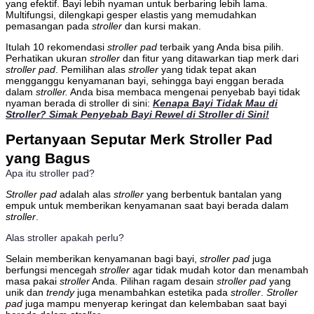
yang efektif. Bayi lebih nyaman untuk berbaring lebih lama.
Multifungsi, dilengkapi gesper elastis yang memudahkan
pemasangan pada
stroller
dan kursi makan.
Itulah 10 rekomendasi
stroller pad
terbaik yang Anda bisa pilih.
Perhatikan ukuran
stroller
dan fitur yang ditawarkan tiap merk dari
stroller pad
. Pemilihan alas
stroller
yang tidak tepat akan
mengganggu kenyamanan bayi, sehingga bayi enggan berada
dalam
stroller.
Anda bisa membaca mengenai penyebab bayi tidak
nyaman berada di stroller di sini:
Kenapa Bayi Tidak Mau di
Stroller? Simak Penyebab Bayi Rewel di Stroller di Sini!
Pertanyaan Seputar Merk Stroller Pad
yang Bagus
Apa itu stroller pad?
Stroller pad
adalah alas
stroller
yang berbentuk bantalan yang
empuk untuk memberikan kenyamanan saat bayi berada dalam
stroller
.
Alas stroller apakah perlu?
Selain memberikan kenyamanan bagi bayi,
stroller pad
juga
berfungsi mencegah
stroller
agar tidak mudah kotor dan menambah
masa pakai
stroller
Anda. Pilihan ragam desain
stroller pad
yang
unik dan
trendy
juga menambahkan estetika pada
stroller
.
Stroller
pad
juga mampu menyerap keringat dan kelembaban saat bayi