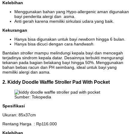
Kelebihan
Menggunakan bahan yang Hypo-allergenic aman digunakan
bayi penderita alergi dan asma.
Anti gerah karena memiliki sirkulasi udara yang baik.
Kekurangan
Hanya bisa digunakan untuk bayi
newborn
hingga 6 bulan.
Hanya bisa dicuci dengan cara
handwash.
Bantalan
stroller
mampu melindungi kepala bayi dan mencegah
terjadinya sindrom kepala datar. Desainnya terbukti mengurangi
tekanan pada bagian belakang bayi hingga 50%. Menggunakan
bahan bebas racun dan PH seimbang, ideal untuk bayi yang
memiliki alergi dan asma.
2.
Kiddy Doodle Waffle Stroller Pad With Pocket
Sumber: Tokopedia
Spesifikasi
Ukuran: 85x37cm
Rentang Harga : Rp116.000
Kelebihan