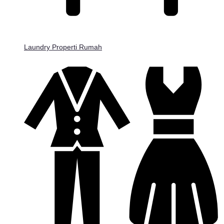
Laundry Properti Rumah