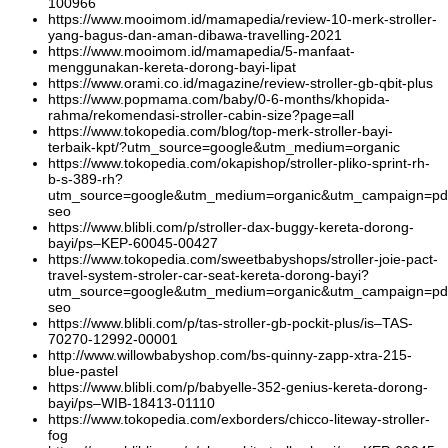
100966
https://www.mooimom.id/mamapedia/review-10-merk-stroller-
yang-bagus-dan-aman-dibawa-travelling-2021
https://www.mooimom.id/mamapedia/5-manfaat-
menggunakan-kereta-dorong-bayi-lipat
https://www.orami.co.id/magazine/review-stroller-gb-qbit-plus
https://www.popmama.com/baby/0-6-months/khopida-
rahma/rekomendasi-stroller-cabin-size?page=all
https://www.tokopedia.com/blog/top-merk-stroller-bayi-
terbaik-kpt/?utm_source=google&utm_medium=organic
https://www.tokopedia.com/okapishop/stroller-pliko-sprint-rh-
b-s-389-rh?
utm_source=google&utm_medium=organic&utm_campaign=pd
seo
https://www.blibli.com/p/stroller-dax-buggy-kereta-dorong-
bayi/ps–KEP-60045-00427
https://www.tokopedia.com/sweetbabyshops/stroller-joie-pact-
travel-system-stroler-car-seat-kereta-dorong-bayi?
utm_source=google&utm_medium=organic&utm_campaign=pd
seo
https://www.blibli.com/p/tas-stroller-gb-pockit-plus/is–TAS-
70270-12992-00001
http://www.willowbabyshop.com/bs-quinny-zapp-xtra-215-
blue-pastel
https://www.blibli.com/p/babyelle-352-genius-kereta-dorong-
bayi/ps–WIB-18413-01110
https://www.tokopedia.com/exborders/chicco-liteway-stroller-
fog