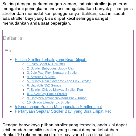
Seiring dengan perkembangan zaman, industri stroller juga terus
mengalami peningkatan inovasi mengakibatkan banyak pilihan jenis
stroller dan memudahkan penggunanya. Bahkan, saat ini sudah
ada stroller bayi yang bisa dilipat kecil sehingga sangat
memudahkan anda saat bepergian.
Daftar Isi
Pilihan Stroller Terbaik yang Bisa Dilipat
1. Pliko Sprint RH PK-389
2. Stroller Babydoes Buggy Clip
3. Joie Pact Flex Signature Stroller
4. Stroller GB Qbit+
5. Quinny Rain Cover for Zapp Flex Stroller
6. BabyElle 352 Genius
7. Stroller Chicco Liteway Stroller, Fog
8. GB All City Pockit Stroller
9. Babyzen Yoyo2 Newborn Pack Taupe
10. Graco Literider LX Stroller
5 Keuntungan Praktis Menggunakan Stroller Lipat
Pertanyaan Seputar Stroller Bayi yang Bisa Dilipat Kecil
Dengan banyaknya pilihan stroller yang tersedia, anda kini dapat
lebih mudah memilih stroller yang sesuai dengan kebutuhan.
Berikut 10 rekomendasi stroller bayi yang bisa dilipat kecil.