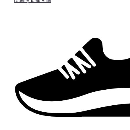
Laundry Tamu Hotel