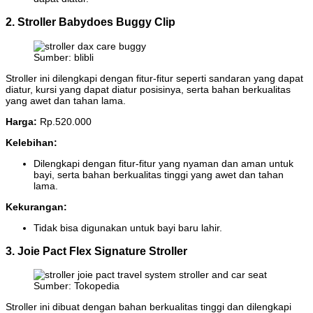
2. Stroller Babydoes Buggy Clip
Sumber: blibli
Stroller ini dilengkapi dengan fitur-fitur seperti sandaran yang dapat
diatur, kursi yang dapat diatur posisinya, serta bahan berkualitas
yang awet dan tahan lama.
Harga:
Rp.520.000
Kelebihan:
Dilengkapi dengan fitur-fitur yang nyaman dan aman untuk
bayi, serta bahan berkualitas tinggi yang awet dan tahan
lama.
Kekurangan:
Tidak bisa digunakan untuk bayi baru lahir.
3. Joie Pact Flex Signature Stroller
Sumber: Tokopedia
Stroller ini dibuat dengan bahan berkualitas tinggi dan dilengkapi