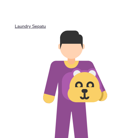
Laundry Sepatu