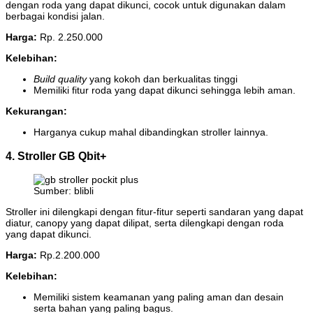
dengan roda yang dapat dikunci, cocok untuk digunakan dalam
berbagai kondisi jalan.
Harga:
Rp. 2.250.000
Kelebihan:
Build quality
yang kokoh dan berkualitas tinggi
Memiliki fitur roda yang dapat dikunci sehingga lebih aman.
Kekurangan:
Harganya cukup mahal dibandingkan stroller lainnya.
4. Stroller GB Qbit+
Sumber: blibli
Stroller ini dilengkapi dengan fitur-fitur seperti sandaran yang dapat
diatur, canopy yang dapat dilipat, serta dilengkapi dengan roda
yang dapat dikunci.
Harga:
Rp.2.200.000
Kelebihan:
Memiliki sistem keamanan yang paling aman dan desain
serta bahan yang paling bagus.