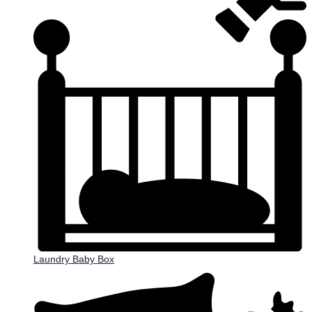
Laundry Baby Box