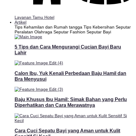
Layanan Tamu Hotel
Artikel
Tips Kehamilan dan Rumah tangga
Tips Kebersihan
Seputar
Peralatan Olahraga
Seputar Fashion
Seputar Bayi
5 Tips dan Cara Mengurangi Cucian Bayi Baru
Lahir
Calon Ibu, Yuk Kenali Perbedaan Baju Hamil dan
Bra Menyusui
Baju Khusus Ibu Hamil: Simak Bahan yang Perlu
Diperhatikan dan Cara Merawatnya
Cara Cuci Sepatu Bayi yang Aman untuk Kulit